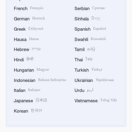
Français
Српски
French
Serbian
Deutsch
සිංහල
German
Sinhala
Ελληνικά
Español
Greek
Spanish
Hausa
Kiswahili
Hausa
Swahili
עברית
தமிழ்
Hebrew
Tamil
हिन्दी
ไทย
Hindi
Thai
Magyar
Türkçe
Hungarian
Turkish
Bahasa Indonesia
Українська
Indonesian
Ukrainian
Italiano
اردو
Italian
Urdu
日本語
Tiếng Việt
Japanese
Vietnamese
한국어
Korean