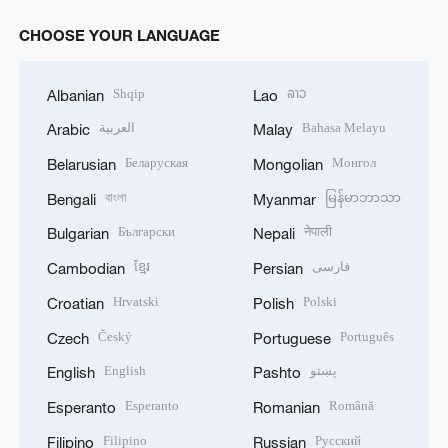
CHOOSE YOUR LANGUAGE
Shqip
ລາວ
Albanian
Lao
العربية
Bahasa Melayu
Arabic
Malay
Беларуская
Монгол
Belarusian
Mongolian
বাংলা
မြန်မာဘာသာ
Bengali
Myanmar
Български
नेपाली
Bulgarian
Nepali
ខ្មែរ
فارسی
Cambodian
Persian
Hrvatski
Polski
Croatian
Polish
Český
Português
Czech
Portuguese
English
پښتو
English
Pashto
Esperanto
Română
Esperanto
Romanian
Filipino
Русский
Filipino
Russian