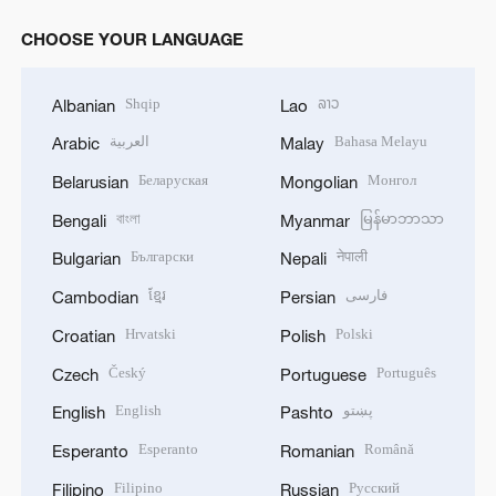
CHOOSE YOUR LANGUAGE
Shqip
ລາວ
Albanian
Lao
العربية
Bahasa Melayu
Arabic
Malay
Беларуская
Монгол
Belarusian
Mongolian
বাংলা
မြန်မာဘာသာ
Bengali
Myanmar
Български
नेपाली
Bulgarian
Nepali
ខ្មែរ
فارسی
Cambodian
Persian
Hrvatski
Polski
Croatian
Polish
Český
Português
Czech
Portuguese
English
پښتو
English
Pashto
Esperanto
Română
Esperanto
Romanian
Filipino
Русский
Filipino
Russian