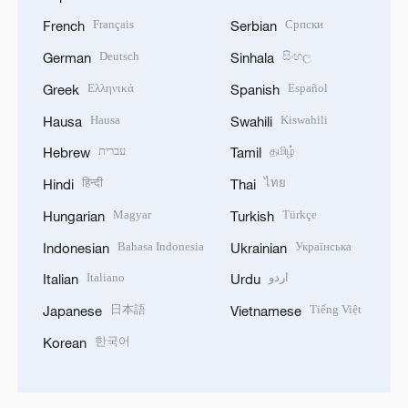
Français
Српски
French
Serbian
Deutsch
සිංහල
German
Sinhala
Ελληνικά
Español
Greek
Spanish
Hausa
Kiswahili
Hausa
Swahili
עברית
தமிழ்
Hebrew
Tamil
हिन्दी
ไทย
Hindi
Thai
Magyar
Türkçe
Hungarian
Turkish
Bahasa Indonesia
Українська
Indonesian
Ukrainian
Italiano
اردو
Italian
Urdu
日本語
Tiếng Việt
Japanese
Vietnamese
한국어
Korean