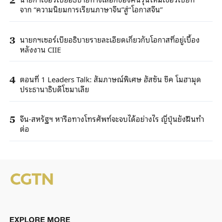
จาก “ความนิยมการเรียนภาษาจีน”สู่“โอกาสจีน”
นายกฯเซอร์เบียอธิบายรายละเอียดเกี่ยวกับโอกาสที่อยู่เบื้อง
3
หลังงาน CIIE
ตอนที่ 1 Leaders Talk: สัมภาษณ์พิเศษ ฮัสซัน ชีค โมฮามุด
4
ประธานาธิบดีโซมาเลีย
จีน-สหรัฐฯ หารือทางโทรศัพท์จะจบได้อย่างไร ญี่ปุ่นยังฝืนทำ
5
ต่อ
EXPLORE MORE