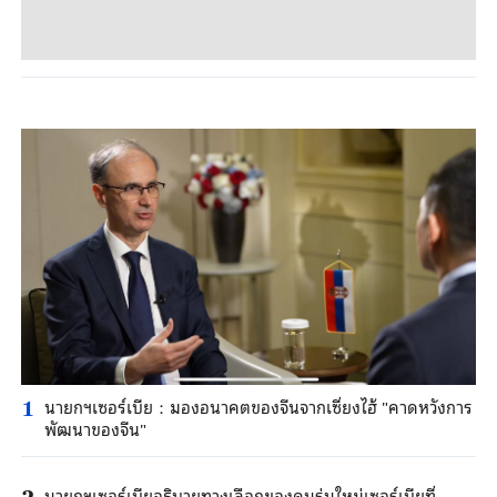
นายกฯเซอร์เบีย：มองอนาคตของจีนจากเซี่ยงไฮ้ "คาดหวังการ
1
พัฒนาของจีน"
นายกฯเซอร์เบียอธิบายทางเลือกของคนรุ่นใหม่เซอร์เบียที่
2