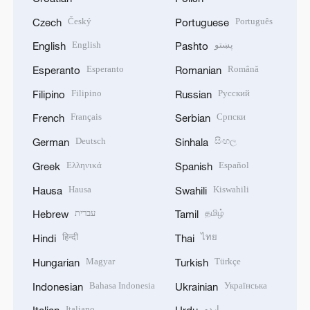
Český
Português
Czech
Portuguese
English
پښتو
English
Pashto
Esperanto
Română
Esperanto
Romanian
Filipino
Русский
Filipino
Russian
Français
Српски
French
Serbian
Deutsch
සිංහල
German
Sinhala
Ελληνικά
Español
Greek
Spanish
Hausa
Kiswahili
Hausa
Swahili
עברית
தமிழ்
Hebrew
Tamil
हिन्दी
ไทย
Hindi
Thai
Magyar
Türkçe
Hungarian
Turkish
Bahasa Indonesia
Українська
Indonesian
Ukrainian
Italiano
اردو