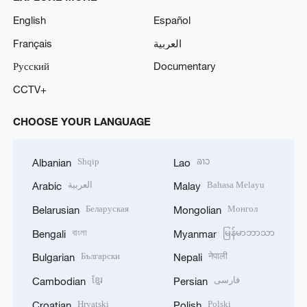
English
Español
Français
العربية
Русский
Documentary
CCTV+
CHOOSE YOUR LANGUAGE
Shqip
ລາວ
Albanian
Lao
العربية
Bahasa Melayu
Arabic
Malay
Беларуская
Монгол
Belarusian
Mongolian
বাংলা
မြန်မာဘာသာ
Bengali
Myanmar
Български
नेपाली
Bulgarian
Nepali
ខ្មែរ
فارسی
Cambodian
Persian
Hrvatski
Polski
Croatian
Polish