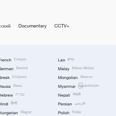
сский
Documentary
CCTV+
French
Français
Lao
ລາວ
German
Deutsch
Malay
Bahasa Melayu
Greek
Ελληνικά
Mongolian
Монгол
Hausa
Hausa
Myanmar
မြန်မာဘာသာ
Hebrew
עברית
Nepali
नेपाली
Hindi
हिन्दी
Persian
فارسی
Hungarian
Magyar
Polish
Polski