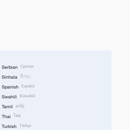
Serbian
Српски
Sinhala
සිංහල
Spanish
Español
Swahili
Kiswahili
Tamil
தமிழ்
Thai
ไทย
Turkish
Türkçe