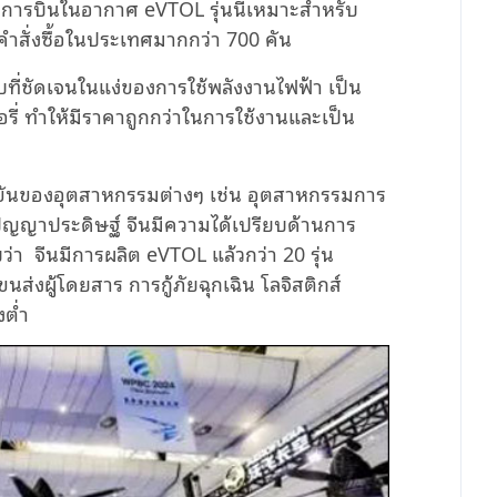
บการบินในอากาศ
eVTOL
รุ่นนี้เหมาะสําหรับ
คําสั่งซื้อในประเทศมากกว่า
700
คัน
ยบที่ชัดเจนในแง่ของการใช้พลังงานไฟฟ้า เป็น
ี่ ทําให้มีราคาถูกกว่าในการใช้งานและเป็น
ข็งขันของอุตสาหกรรมต่างๆ เช่น อุตสาหกรรมการ
ัญญาประดิษฐ์ จีนมีความได้เปรียบด้านการ
ว่า จีนมีการผลิต
eVTOL
แล้วกว่า
20
รุ่น
ส่งผู้โดยสาร การกู้ภัยฉุกเฉิน โลจิสติกส์
งต่ำ