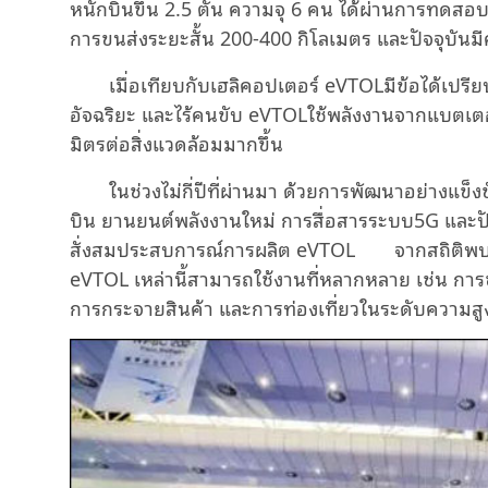
หนักบินขึ้น
2.5
ตัน ความจุ
6
คน ได้ผ่านการทดสอ
การขนส่งระยะสั้น
200-400
กิโลเมตร และปัจจุบันมี
เมื่อเทียบกับเฮลิคอปเตอร์
eVTOL
มีข้อได้เปรี
อัจฉริยะ และไร้คนขับ
eVTOL
ใช้พลังงานจากแบตเตอร
มิตรต่อสิ่งแวดล้อมมากขึ้น
ในช่วงไม่กี่ปีที่ผ่านมา ด้วยการพัฒนาอย่างแ
บิน ยานยนต์พลังงานใหม่ การสื่อสารระบบ
5G
และป
สั่งสมประสบการณ์การผลิต
eVTOL
จากสถิติพบ
eVTOL
เหล่านี้สามารถใช้งานที่หลากหลาย เช่น การขน
การกระจายสินค้า และการท่องเที่ยวในระดับความสู