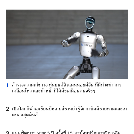
สำรวจความเก่งกาจ หุ่นยนต์ฮิวแมนนอยด์จีน ที่มีท่วงท่า การ
1
เคลื่อนไหว และทำหน้าที่ได้ดั่งเสมือนคนจริงๆ
เปิดโลกกีฬาเอเชียนบีชเกมส์ซานย่า รู้จักกาบัดดีชายหาดและเท
2
คบอลสุดมันส์
แผนพัฒนาฯ ระยะ 5 ปี ครั้งที่ 15’ สะท้อนปรัชญาบริหารจีน
3