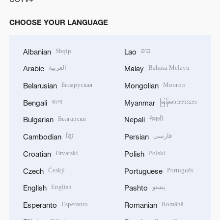
CHOOSE YOUR LANGUAGE
Shqip
ລາວ
Albanian
Lao
العربية
Bahasa Melayu
Arabic
Malay
Беларуская
Монгол
Belarusian
Mongolian
বাংলা
မြန်မာဘာသာ
Bengali
Myanmar
Български
नेपाली
Bulgarian
Nepali
ខ្មែរ
فارسی
Cambodian
Persian
Hrvatski
Polski
Croatian
Polish
Český
Português
Czech
Portuguese
English
پښتو
English
Pashto
Esperanto
Română
Esperanto
Romanian