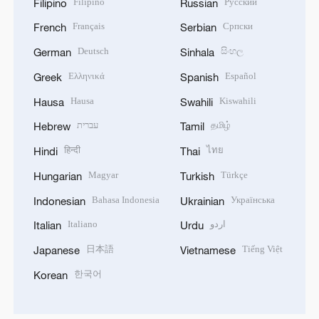
Filipino
Русский
Filipino
Russian
Français
Српски
French
Serbian
Deutsch
සිංහල
German
Sinhala
Ελληνικά
Español
Greek
Spanish
Hausa
Kiswahili
Hausa
Swahili
עברית
தமிழ்
Hebrew
Tamil
हिन्दी
ไทย
Hindi
Thai
Magyar
Türkçe
Hungarian
Turkish
Bahasa Indonesia
Українська
Indonesian
Ukrainian
Italiano
اردو
Italian
Urdu
日本語
Tiếng Việt
Japanese
Vietnamese
한국어
Korean