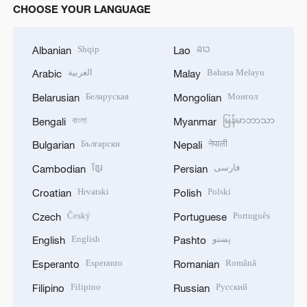
CHOOSE YOUR LANGUAGE
Shqip
ລາວ
Albanian
Lao
العربية
Bahasa Melayu
Arabic
Malay
Беларуская
Монгол
Belarusian
Mongolian
বাংলা
မြန်မာဘာသာ
Bengali
Myanmar
Български
नेपाली
Bulgarian
Nepali
ខ្មែរ
فارسی
Cambodian
Persian
Hrvatski
Polski
Croatian
Polish
Český
Português
Czech
Portuguese
English
پښتو
English
Pashto
Esperanto
Română
Esperanto
Romanian
Filipino
Русский
Filipino
Russian