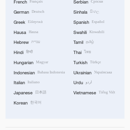
Français
Српски
French
Serbian
Deutsch
සිංහල
German
Sinhala
Ελληνικά
Español
Greek
Spanish
Hausa
Kiswahili
Hausa
Swahili
עברית
தமிழ்
Hebrew
Tamil
हिन्दी
ไทย
Hindi
Thai
Magyar
Türkçe
Hungarian
Turkish
Bahasa Indonesia
Українська
Indonesian
Ukrainian
Italiano
اردو
Italian
Urdu
日本語
Tiếng Việt
Japanese
Vietnamese
한국어
Korean