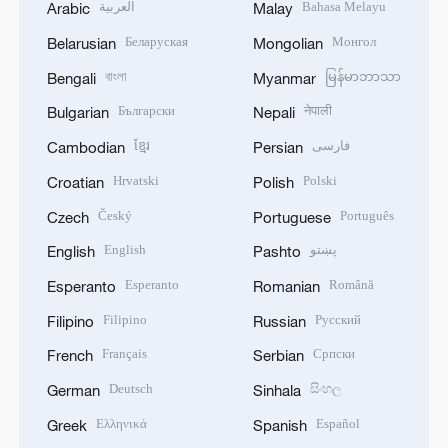
العربية
Bahasa Melayu
Arabic
Malay
Беларуская
Монгол
Belarusian
Mongolian
বাংলা
မြန်မာဘာသာ
Bengali
Myanmar
Български
नेपाली
Bulgarian
Nepali
ខ្មែរ
فارسی
Cambodian
Persian
Hrvatski
Polski
Croatian
Polish
Český
Português
Czech
Portuguese
English
پښتو
English
Pashto
Esperanto
Română
Esperanto
Romanian
Filipino
Русский
Filipino
Russian
Français
Српски
French
Serbian
Deutsch
සිංහල
German
Sinhala
Ελληνικά
Español
Greek
Spanish