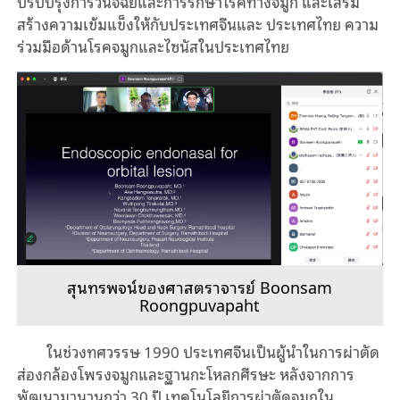
ปรับปรุงการวินิจฉัยและการรักษาโรคทางจมูก
และเสริม
สร้างความเข้มแข็งให้กับประเทศจีนและ
ประเทศไทย
ความ
ร่วมมือด้านโรคจมูกและไซนัสในประเทศไทย
สุนทรพจน์ของศาสตราจารย์ Boonsam
Roongpuvapaht
ในช่วงทศวรรษ
1990
ประเทศจีนเป็นผู้นำในการผ่าตัด
ส่องกล้องโพรงจมูกและฐานกะโหลกศีรษะ
หลังจากการ
พัฒนามานานกว่า
30
ปี
เทคโนโลยีการผ่าตัดจมูกใน