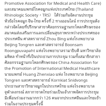
Promotive Association for Medical and Health Care)
และสมาคมแพทย์โรคจมูกแห่งประเทศไทย
(Thailand
Rhinologic Society
，
TRS
）
ได้ร่วมกันจัดงานประชุม
หัวข้อโรคจมูก
จีน
-
ไทย
ครั้งที่
2
ทางออนไลน์
การประชุมดัง
กล่าวจัดโดยที่ปรึกษาสาขาศัลยกรรมฐานกะโหลกศีรษะของ
สมาคมส่งเสริมการแลกเปลี่ยนสุขภาพระหว่างประเทศของ
ประเทศจีน
ศาสตราจารย์
Zhou Bing
แห่งโรงพยาบาล
Beijing Tongren
และศาสตราจารย์
Boonsam
Roongpuvapaht
แห่งโรงพยาบาลรามาธิบดี
มหาวิทยาลัย
มหิดล
ทำหน้าที่เป็นประธานการประชุม
รวมทั้งสมาชิกสาขา
ศัลยกรรมฐานกะโหลกศีรษะของ
China Association for
the Promotion of International Medical Healthcare
นายแพทย์
Huang Zhenxiao
แห่ง
โรงพยาบาล
Beijing
Tongren
และศาสตราจารย์
Kornkiat Snidvongs
ประธานสาขาวิทยาจมูกในประเทศไทย
แห่งโรงพยาบาล
จุฬาลงกรณ์
สภากาชาดไทยร่วมเป็นเจ้าภาพจัดการประชุม
มีเพื่อนร่วมงานมากกว่า
126
คนจากประเทศจีนและไทยเข้า
ร่วมในงานประชุมครั้งนี้