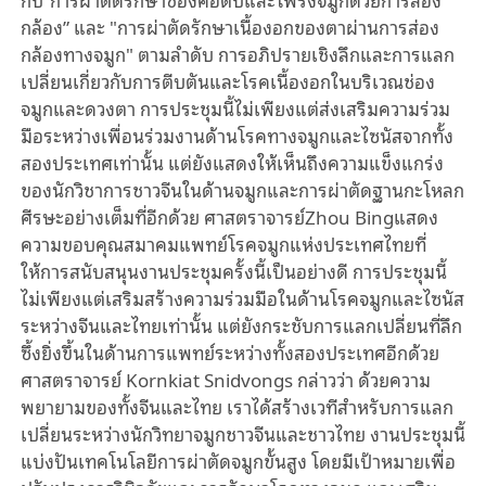
กล้อง
”
และ
"
การผ่าตัดรักษาเนื้องอกของตาผ่านการส่อง
กล้องทางจมูก
"
ตามลำดับ
การอภิปรายเชิงลึกและการแลก
เปลี่ยนเกี่ยวกับการตีบตันและโรคเนื้องอกในบริเวณช่อง
จมูกและดวงตา
การประชุมนี้ไม่เพียงแต่ส่งเสริมความร่วม
มือระหว่างเพื่อนร่วมงานด้านโรคทางจมูกและไซนัสจากทั้ง
สองประเทศเท่านั้น
แต่ยังแสดงให้เห็นถึงความแข็งแกร่ง
ของนักวิชาการชาวจีนในด้านจมูกและการผ่าตัดฐานกะโหลก
ศีรษะอย่างเต็มที่อีกด้วย
ศาสตราจารย์
Zhou Bing
แสดง
ความขอบคุณสมาคมแพทย์โรคจมูกแห่งประเทศไทยที่
ให้การสนับสนุนงานประชุมครั้งนี้เป็นอย่างดี
การประชุมนี้
ไม่เพียงแต่เสริมสร้างความร่วมมือในด้านโรคจมูกและไซนัส
ระหว่างจีนและไทยเท่านั้น
แต่ยังกระชับการแลกเปลี่ยนที่ลึก
ซึ้งยิ่งขึ้นในด้านการแพทย์ระหว่างทั้งสองประเทศอีกด้วย
ศาสตราจารย์
Kornkiat Snidvongs
กล่าวว่า
ด้วยความ
พยายามของทั้งจีนและไทย
เราได้สร้างเวทีสำหรับการแลก
เปลี่ยนระหว่างนักวิทยาจมูกชาวจีนและชาวไทย
งานประชุมนี้
แบ่งปันเทคโนโลยีการผ่าตัดจมูกขั้นสูง
โดยมีเป้าหมายเพื่อ