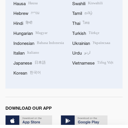
Hausa
Kiswahili
Hausa
Swahili
עברית
தமிழ்
Hebrew
Tamil
हिन्दी
ไทย
Hindi
Thai
Magyar
Türkçe
Hungarian
Turkish
Bahasa Indonesia
Українська
Indonesian
Ukrainian
Italiano
اردو
Italian
Urdu
日本語
Tiếng Việt
Japanese
Vietnamese
한국어
Korean
DOWNLOAD OUR APP