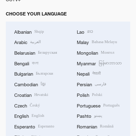
CHOOSE YOUR LANGUAGE
Shqip
ລາວ
Albanian
Lao
العربية
Bahasa Melayu
Arabic
Malay
Беларуская
Монгол
Belarusian
Mongolian
বাংলা
မြန်မာဘာသာ
Bengali
Myanmar
Български
नेपाली
Bulgarian
Nepali
ខ្មែរ
فارسی
Cambodian
Persian
Hrvatski
Polski
Croatian
Polish
Český
Português
Czech
Portuguese
English
پښتو
English
Pashto
Esperanto
Română
Esperanto
Romanian