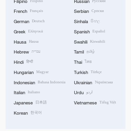
Filipino
Русский
Filipino
Russian
Français
Српски
French
Serbian
Deutsch
සිංහල
German
Sinhala
Ελληνικά
Español
Greek
Spanish
Hausa
Kiswahili
Hausa
Swahili
עברית
தமிழ்
Hebrew
Tamil
हिन्दी
ไทย
Hindi
Thai
Magyar
Türkçe
Hungarian
Turkish
Bahasa Indonesia
Українська
Indonesian
Ukrainian
Italiano
اردو
Italian
Urdu
日本語
Tiếng Việt
Japanese
Vietnamese
한국어
Korean