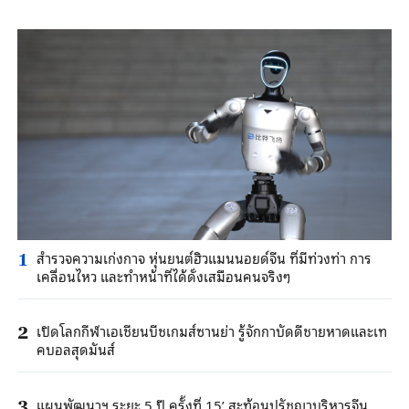
สำรวจความเก่งกาจ หุ่นยนต์ฮิวแมนนอยด์จีน ที่มีท่วงท่า การ
1
เคลื่อนไหว และทำหน้าที่ได้ดั่งเสมือนคนจริงๆ
เปิดโลกกีฬาเอเชียนบีชเกมส์ซานย่า รู้จักกาบัดดีชายหาดและเท
2
คบอลสุดมันส์
แผนพัฒนาฯ ระยะ 5 ปี ครั้งที่ 15’ สะท้อนปรัชญาบริหารจีน
3