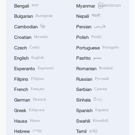
বাংলা
မြန်မာဘာသာ
Bengali
Myanmar
Български
नेपाली
Bulgarian
Nepali
ខ្មែរ
فارسی
Cambodian
Persian
Hrvatski
Polski
Croatian
Polish
Český
Português
Czech
Portuguese
English
پښتو
English
Pashto
Esperanto
Română
Esperanto
Romanian
Filipino
Русский
Filipino
Russian
Français
Српски
French
Serbian
Deutsch
සිංහල
German
Sinhala
Ελληνικά
Español
Greek
Spanish
Hausa
Kiswahili
Hausa
Swahili
עברית
தமிழ்
Hebrew
Tamil