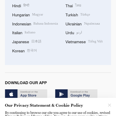
हिन्दी
ไทย
Hindi
Thai
Magyar
Türkçe
Hungarian
Turkish
Bahasa Indonesia
Українська
Indonesian
Ukrainian
Italiano
اردو
Italian
Urdu
日本語
Tiếng Việt
Japanese
Vietnamese
한국어
Korean
DOWNLOAD OUR APP
Our Privacy Statement & Cookie Policy
By continuing to browse our site you agree to our use of cookies, revised