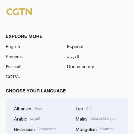
EXPLORE MORE
English
Español
Français
العربية
Русский
Documentary
CCTV+
CHOOSE YOUR LANGUAGE
Shqip
ລາວ
Albanian
Lao
العربية
Bahasa Melayu
Arabic
Malay
Беларуская
Монгол
Belarusian
Mongolian