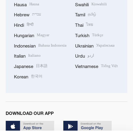
Hausa
Kiswahili
Hausa
Swahili
עברית
தமிழ்
Hebrew
Tamil
हिन्दी
ไทย
Hindi
Thai
Magyar
Türkçe
Hungarian
Turkish
Bahasa Indonesia
Українська
Indonesian
Ukrainian
Italiano
اردو
Italian
Urdu
日本語
Tiếng Việt
Japanese
Vietnamese
한국어
Korean
DOWNLOAD OUR APP