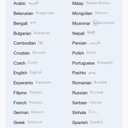
العربية
Bahasa Melayu
Arabic
Malay
Беларуская
Монгол
Belarusian
Mongolian
বাংলা
မြန်မာဘာသာ
Bengali
Myanmar
Български
नेपाली
Bulgarian
Nepali
ខ្មែរ
فارسی
Cambodian
Persian
Hrvatski
Polski
Croatian
Polish
Český
Português
Czech
Portuguese
English
پښتو
English
Pashto
Esperanto
Română
Esperanto
Romanian
Filipino
Русский
Filipino
Russian
Français
Српски
French
Serbian
Deutsch
සිංහල
German
Sinhala
Ελληνικά
Español
Greek
Spanish