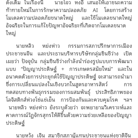
ดั้งเดิม ในเรื่องนี้ นายโจว หงอี เสนอให้เอาชนะความ
ท้าทายใหม่ในการรักษาความปลอดภัย AI โดยการสร้าง
โมเดลความปลอดภัยขนาดใหญ่ และใช้โมเดลขนาดใหญ่
อัจฉริยะในการแก้ไขปัญหาอัจฉริยะที่เกิดจากโมเดลขนาด
ใหญ่
นายหลิว หย่งห่าว กรรมการสภาปรึกษาการเมือง
ประชาชนจีน และประธานบริหารบริษัทกลุ่มซินซีว่าง เปิด
เผยว่า ปัจจุบัน กลุ่มซินซีว่างกําลังนำร่องรูปแบบการพัฒนา
แบบ “ปัญญาประดิษฐ์ + การเกษตรสมัยใหม่” และใน
อนาคตด้วยการประยุกต์ใช้ปัญญาประดิษฐ์ จะสามารถนํามา
ซึ่งการเปลี่ยนแปลงในเชิงบวกในสูตรอาหารสัตว์ การ
ทดสอบทางพันธุกรรมของการผสมพันธุ์ ประสิทธิภาพของ
โลจิสติกส์ห่วงโซ่แช่เย็น การป้องกันและควบคุมโรค ฯลฯ
นายหลิว หย่งห่าว ยังระบุด้วยว่า จะพยายามวิเคราะห์และ
คาดการณ์วัฏจักรสุกรให้ดีขึ้นด้วยความช่วยเหลือของปัญญา
ประดิษฐ์
นายหวัง เจิน สมาชิกสภาผู้แทนประชาชนแห่งชาติจีน