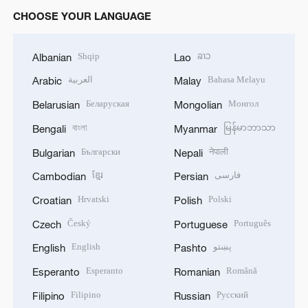
CHOOSE YOUR LANGUAGE
Shqip
ລາວ
Albanian
Lao
العربية
Bahasa Melayu
Arabic
Malay
Беларуская
Монгол
Belarusian
Mongolian
বাংলা
မြန်မာဘာသာ
Bengali
Myanmar
Български
नेपाली
Bulgarian
Nepali
ខ្មែរ
فارسی
Cambodian
Persian
Hrvatski
Polski
Croatian
Polish
Český
Português
Czech
Portuguese
English
پښتو
English
Pashto
Esperanto
Română
Esperanto
Romanian
Filipino
Русский
Filipino
Russian