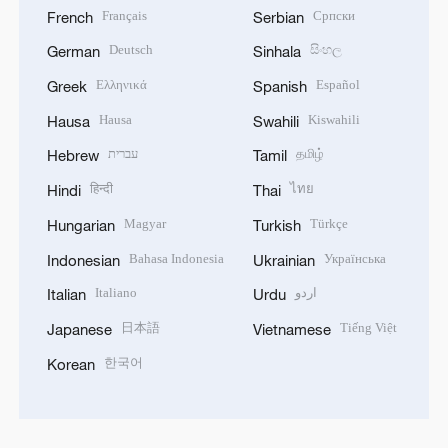
Français
Српски
French
Serbian
Deutsch
සිංහල
German
Sinhala
Ελληνικά
Español
Greek
Spanish
Hausa
Kiswahili
Hausa
Swahili
עברית
தமிழ்
Hebrew
Tamil
हिन्दी
ไทย
Hindi
Thai
Magyar
Türkçe
Hungarian
Turkish
Bahasa Indonesia
Українська
Indonesian
Ukrainian
Italiano
اردو
Italian
Urdu
日本語
Tiếng Việt
Japanese
Vietnamese
한국어
Korean