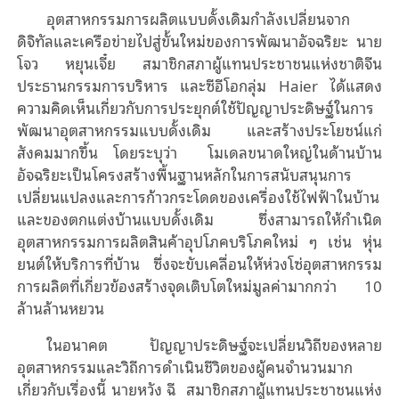
อุตสาหกรรมการผลิตแบบดั้งเดิมกําลังเปลี่ยนจาก
ดิจิทัลและเครือข่ายไปสู่ขั้นใหม่ของการพัฒนาอัจฉริยะ นาย
โจว หยุนเจี๋ย สมาชิกสภาผู้แทนประชาชนแห่งชาติจีน
ประธานกรรมการบริหาร และซีอีโอกลุ่ม Haier ได้แสดง
ความคิดเห็นเกี่ยวกับการประยุกต์ใช้ปัญญาประดิษฐ์ในการ
พัฒนาอุตสาหกรรมแบบดั้งเดิม และสร้างประโยชน์แก่
สังคมมากขึ้น โดยระบุว่า โมเดลขนาดใหญ่ในด้านบ้าน
อัจฉริยะเป็นโครงสร้างพื้นฐานหลักในการสนับสนุนการ
เปลี่ยนแปลงและการก้าวกระโดดของเครื่องใช้ไฟฟ้าในบ้าน
และของตกแต่งบ้านแบบดั้งเดิม ซึ่งสามารถให้กําเนิด
อุตสาหกรรมการผลิตสินค้าอุปโภคบริโภคใหม่ ๆ เช่น หุ่น
ยนต์ให้บริการที่บ้าน ซึ่งจะขับเคลื่อนให้ห่วงโซ่อุตสาหกรรม
การผลิตที่เกี่ยวข้องสร้างจุดเติบโตใหม่มูลค่ามากกว่า 10
ล้านล้านหยวน
ในอนาคต ปัญญาประดิษฐ์จะเปลี่ยนวิถีของหลาย
อุตสาหกรรมและวิถีการดำเนินชีวิตของผู้คนจํานวนมาก
เกี่ยวกับเรื่องนี้ นายหวัง ฉี สมาชิกสภาผู้แทนประชาชนแห่ง