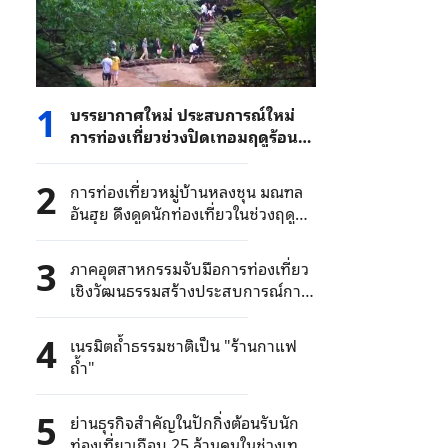
1
บรรยากาศใหม่ ประสบการณ์ใหม่
การท่องเที่ยวช่วงปิดเทอมฤดูร้อน
ยังคึกคักต่อเนื่อง
2
การท่องเที่ยวหมู่บ้านหลงชุน มณฑล
อันฮุย ดึงดูดนักท่องเที่ยวในช่วงฤดู
ร้อน
3
ภาคอุตสาหกรรมจับมือการท่องเที่ยว
เชิงวัฒนธรรมสร้างประสบการณ์การ
ท่องเที่ยวรูปแบบใหม่
4
เนรมิตถ้ำธรรมชาติเป็น "ร้านกาแฟ
ถ้ำ"
5
ย่านธุรกิจสำคัญในปักกิ่งต้อนรับนัก
ท่องเที่ยวเกือบ 25 ล้านคนในช่วงเท