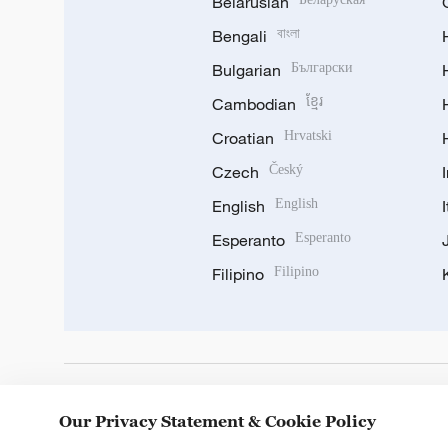
Belarusian
Bengali
বাংলা
Bulgarian
Български
Cambodian
ខ្មែរ
Croatian
Hrvatski
Czech
Český
English
English
Esperanto
Esperanto
Filipino
Filipino
DOWNLOAD OUR APP
Our Privacy Statement & Cookie Policy