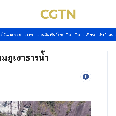
ร์ วัฒนธรรม
ภาพ
สานสัมพันธ์ไทย-จีน
จีน-อาเซียน
จับจ้องมอ
ามภูเขาธารน้ำ