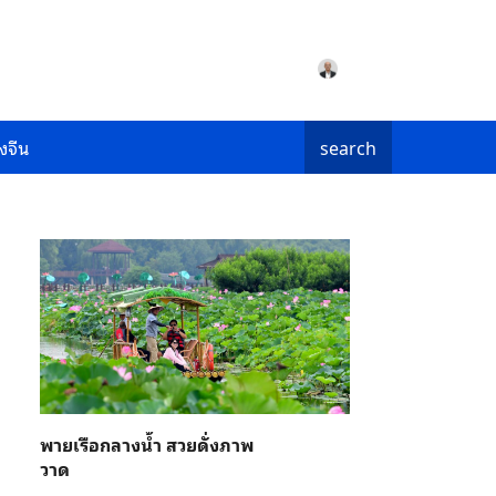
งจีน
search
พายเรือกลางน้ำ สวยดั่งภาพ
วาด