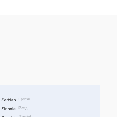
Serbian
Српски
Sinhala
සිංහල
Español