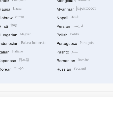
Greek
Mongolian
Hausa
Hausa
Myanmar
မြန်မာဘာသာ
Hebrew
עברית
Nepali
नेपाली
Hindi
हिन्दी
Persian
فارسی
Hungarian
Magyar
Polish
Polski
Indonesian
Bahasa Indonesia
Portuguese
Português
Italian
Italiano
Pashto
پښتو
Japanese
日本語
Romanian
Română
Korean
한국어
Russian
Русский