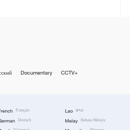
сский
Documentary
CCTV+
French
Français
Lao
ລາວ
German
Deutsch
Malay
Bahasa Melayu
Ελληνικά
Монгол