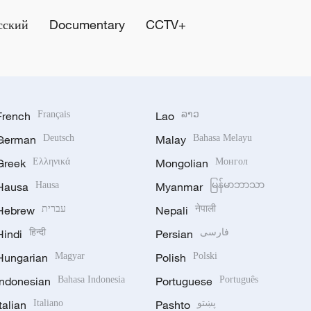
сский
Documentary
CCTV+
French
Français
Lao
ລາວ
German
Deutsch
Malay
Bahasa Melayu
Greek
Ελληνικά
Mongolian
Монгол
Hausa
Hausa
Myanmar
မြန်မာဘာသာ
Hebrew
עברית
Nepali
नेपाली
Hindi
हिन्दी
Persian
فارسی
Hungarian
Magyar
Polish
Polski
Indonesian
Bahasa Indonesia
Portuguese
Português
Italian
Italiano
Pashto
پښتو