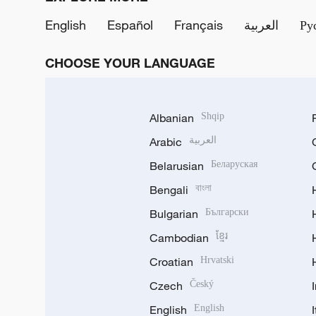
English
Español
Français
العربية
Ру
CHOOSE YOUR LANGUAGE
Albanian
Shqip
Arabic
العربية
Belarusian
Беларуская
Bengali
বাংলা
Bulgarian
Български
Cambodian
ខ្មែរ
Croatian
Hrvatski
Czech
Český
English
English