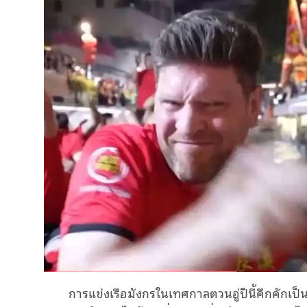
การแข่งเรือมังกรในเทศกาลตวนอู่ปีนี้คึกคักเป็น