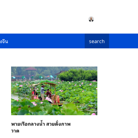
งจีน
search
พายเรือกลางน้ำ สวยดั่งภาพ
วาด