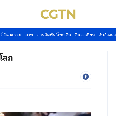
ร์ วัฒนธรรม
ภาพ
สานสัมพันธ์ไทย-จีน
จีน-อาเซียน
จับจ้องมอ
วโลก