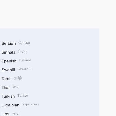
Serbian
Српски
Sinhala
සිංහල
Spanish
Español
Swahili
Kiswahili
Tamil
தமிழ்
Thai
ไทย
Turkish
Türkçe
Ukrainian
Українська
Urdu
اردو