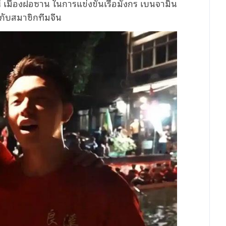
ห่ เมืองฝอซาน ในการแข่งขันเรือมังกร เบนจามิน
กับสมาชิกทีมจีน