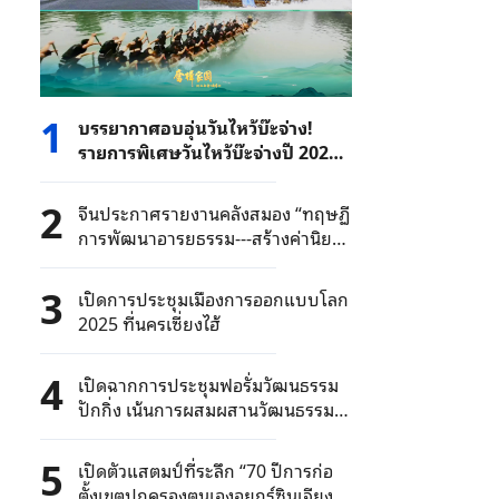
1
บรรยากาศอบอุ่นวันไหว้บ๊ะจ่าง!
รายการพิเศษวันไหว้บ๊ะจ่างปี 2025
ของ CMG ออกอากาศคืนวันที่ 31
พฤษภาคม
2
จีนประกาศรายงานคลังสมอง “ทฤษฏี
การพัฒนาอารยธรรม---สร้างค่านิยม
อารยธรรมใหม่ที่มีแกนนำในการ
พัฒนา”
3
เปิดการประชุมเมืองการออกแบบโลก
2025 ที่นครเซี่ยงไฮ้
4
เปิดฉากการประชุมฟอรั่มวัฒนธรรม
ปักกิ่ง เน้นการผสมผสานวัฒนธรรม
และเทคโนโลยี
5
เปิดตัวแสตมป์ที่ระลึก “70 ปีการก่อ
ตั้งเขตปกครองตนเองอุยกูร์ซินเจียง”