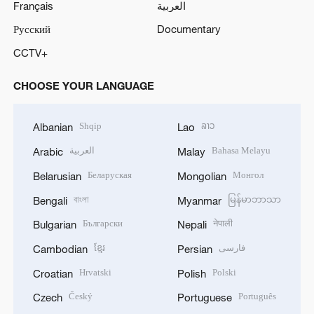
Français
العربية
Русский
Documentary
CCTV+
CHOOSE YOUR LANGUAGE
Shqip
ລາວ
Albanian
Lao
العربية
Bahasa Melayu
Arabic
Malay
Беларуская
Монгол
Belarusian
Mongolian
বাংলা
မြန်မာဘာသာ
Bengali
Myanmar
Български
नेपाली
Bulgarian
Nepali
ខ្មែរ
فارسی
Cambodian
Persian
Hrvatski
Polski
Croatian
Polish
Český
Português
Czech
Portuguese