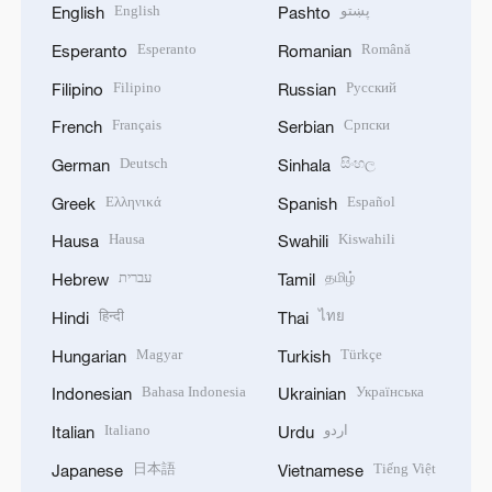
English
پښتو
English
Pashto
Esperanto
Română
Esperanto
Romanian
Filipino
Русский
Filipino
Russian
Français
Српски
French
Serbian
Deutsch
සිංහල
German
Sinhala
Ελληνικά
Español
Greek
Spanish
Hausa
Kiswahili
Hausa
Swahili
עברית
தமிழ்
Hebrew
Tamil
हिन्दी
ไทย
Hindi
Thai
Magyar
Türkçe
Hungarian
Turkish
Bahasa Indonesia
Українська
Indonesian
Ukrainian
Italiano
اردو
Italian
Urdu
日本語
Tiếng Việt
Japanese
Vietnamese