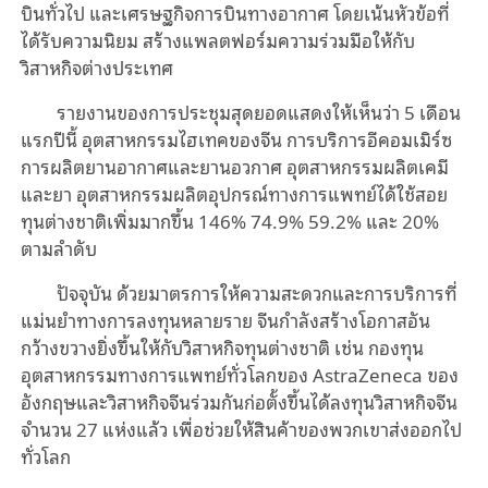
บินทั่วไป
และเศรษฐกิ
จการบินทาง
อากาศ
โดยเน้นหัวข้อที่
ได้รับความนิยม สร้างแพลตฟอร์มความร่วมมือให้กับ
วิสาหกิจต่างประเทศ
รายงานของการประชุมสุดยอ
ดแสดงให้เห็น
ว่า 5 เดือน
แรกปีนี้ อุตสาหกรรมไฮเทคของจีน การบริการอีคอมเมิร์ซ
การผลิตยานอากาศและยานอวกาศ อุตสาหกรรมผลิตเคมี
และยา อุตสาหกรรมผลิตอุปกรณ์ทางการแพทย์ได้ใช้สอย
ทุนต่างชาติเพิ่มมากขึ้น 146% 74.9% 59.2% และ 20%
ตามลำดับ
ปัจจุบัน ด้วยมาตรการให้ความสะดวกและการบริการที่
แม่นยำทางการลงทุนหลายราย จีนกำลังสร้างโอกาสอัน
กว้างขวางยิ่งขึ้นให้กับวิสาหกิจทุนต่างชาติ เช่น กองทุน
อุตสาหกรรมทางการแพทย์ทั่วโลก
ของ
AstraZeneca ของ
อังกฤษและวิสาหกิจจีนร่วมกันก่อตั้งขึ้นได้ลงทุนวิสาหกิจจีน
จำนวน 27
แห่ง
แล้ว เพื่อช่วยให้สินค้าของ
พวกเขา
ส่งออกไป
ทั่วโลก