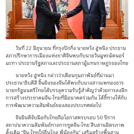
วันที่ 22 มิถุนายน ที่กรุงปักกิ่ง นายหวัง ฮู่หนิง ประธาน
สภาปรึกษาการเมืองแห่งชาติจีนพบกับนายวันมูหะมัดนอร์
มะทา ประธานรัฐสภาและประธานสภาผู้แทนราษฎรของไทย
นายหวัง ฮู่หนิง กล่าวว่าเดือนกุมภาพันธ์ที่ผ่านมา
ประธานาธิบดีสี จิ้นผิงของจีนได้พบกับนางสาวแพทองธาร
นายกรัฐมนตรีไทยได้บรรลุความรับรู้สำคัญว่าด้วยการลงลึก
การสร้างประชาคมจีน-ไทยที่มีอนาคตร่วมกัน ได้ชี้ทางให้กับ
การพัฒนาความสัมพันธ์ของสองประเทศต่อไป
จีนยินดีจับมือกับไทยถือโอกาสครบรอบ 50 ปีการ
สถาปนาความสัมพันธ์ทางการทูตจีน-ไทย สืบสานมิตรภาพ
ดั้งเดิม “จีน-ไทยใช่อื่นไกล พี่น้องกัน” เสริมสร้างพื้นฐาน