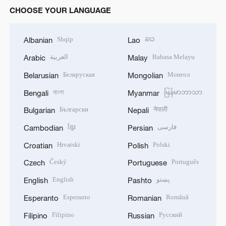
CHOOSE YOUR LANGUAGE
Shqip
ລາວ
Albanian
Lao
العربية
Bahasa Melayu
Arabic
Malay
Беларуская
Монгол
Belarusian
Mongolian
বাংলা
မြန်မာဘာသာ
Bengali
Myanmar
Български
नेपाली
Bulgarian
Nepali
ខ្មែរ
فارسی
Cambodian
Persian
Hrvatski
Polski
Croatian
Polish
Český
Português
Czech
Portuguese
English
پښتو
English
Pashto
Esperanto
Română
Esperanto
Romanian
Filipino
Русский
Filipino
Russian