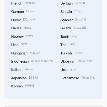
Français
Српски
French
Serbian
Deutsch
සිංහල
German
Sinhala
Ελληνικά
Español
Greek
Spanish
Hausa
Kiswahili
Hausa
Swahili
עברית
தமிழ்
Hebrew
Tamil
हिन्दी
ไทย
Hindi
Thai
Magyar
Türkçe
Hungarian
Turkish
Bahasa Indonesia
Українська
Indonesian
Ukrainian
Italiano
اردو
Italian
Urdu
日本語
Tiếng Việt
Japanese
Vietnamese
한국어
Korean