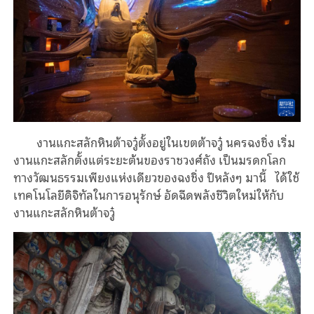
งานแกะสลักหินต้าจวู๋ตั้งอยู่ในเขตต้าจวู๋ นครฉงชิ่ง เริ่ม
งานแกะสลักตั้งแต่ระยะต้นของราชวงศ์ถัง เป็นมรดกโลก
ทางวัฒนธรรมเพียงแห่งเดียวของฉงชิ่ง ปีหลังๆ มานี้ ได้ใช้
เทคโนโลยีดิจิทัลในการอนุรักษ์ อัดฉีดพลังชีวิตใหม่ให้กับ
งานแกะสลักหินต้าจวู๋