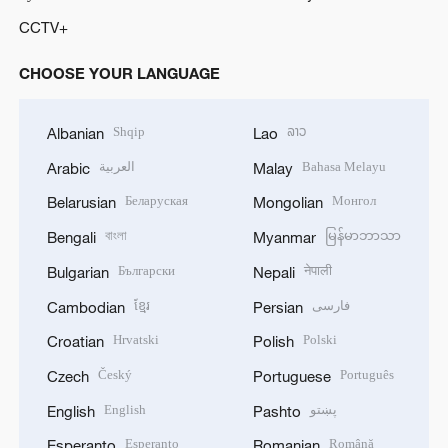
CCTV+
CHOOSE YOUR LANGUAGE
Shqip
ລາວ
Albanian
Lao
العربية
Bahasa Melayu
Arabic
Malay
Беларуская
Монгол
Belarusian
Mongolian
বাংলা
မြန်မာဘာသာ
Bengali
Myanmar
Български
नेपाली
Bulgarian
Nepali
ខ្មែរ
فارسی
Cambodian
Persian
Hrvatski
Polski
Croatian
Polish
Český
Português
Czech
Portuguese
English
پښتو
English
Pashto
Esperanto
Română
Esperanto
Romanian