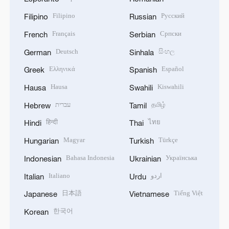
Filipino
Русский
Filipino
Russian
Français
Српски
French
Serbian
Deutsch
සිංහල
German
Sinhala
Ελληνικά
Español
Greek
Spanish
Hausa
Kiswahili
Hausa
Swahili
עברית
தமிழ்
Hebrew
Tamil
हिन्दी
ไทย
Hindi
Thai
Magyar
Türkçe
Hungarian
Turkish
Bahasa Indonesia
Українська
Indonesian
Ukrainian
Italiano
اردو
Italian
Urdu
日本語
Tiếng Việt
Japanese
Vietnamese
한국어
Korean