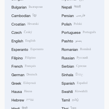
Български
नेपाली
Bulgarian
Nepali
ខ្មែរ
فارسی
Cambodian
Persian
Hrvatski
Polski
Croatian
Polish
Český
Português
Czech
Portuguese
English
پښتو
English
Pashto
Esperanto
Română
Esperanto
Romanian
Filipino
Русский
Filipino
Russian
Français
Српски
French
Serbian
Deutsch
සිංහල
German
Sinhala
Ελληνικά
Español
Greek
Spanish
Hausa
Kiswahili
Hausa
Swahili
עברית
தமிழ்
Hebrew
Tamil
हिन्दी
ไทย
Hindi
Thai