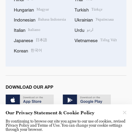
Magyar
Türkçe
Hungarian
Turkish
Bahasa Indonesia
Українська
Indonesian
Ukrainian
Italiano
اردو
Italian
Urdu
日本語
Tiếng Việt
Japanese
Vietnamese
한국어
Korean
DOWNLOAD OUR APP
Our Privacy Statement & Cookie Policy
By continuing to browse our site you agree to our use of cookies, revised
Privacy Policy and Terms of Use. You can change your cookie settings
through your browser.
© China Radio International.CRI. All Rights Reserved. 16A