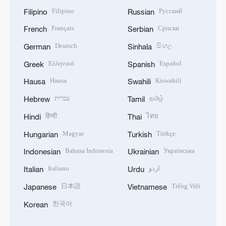
Filipino
Русский
Filipino
Russian
Français
Српски
French
Serbian
Deutsch
සිංහල
German
Sinhala
Ελληνικά
Español
Greek
Spanish
Hausa
Kiswahili
Hausa
Swahili
עברית
தமிழ்
Hebrew
Tamil
हिन्दी
ไทย
Hindi
Thai
Magyar
Türkçe
Hungarian
Turkish
Bahasa Indonesia
Українська
Indonesian
Ukrainian
Italiano
اردو
Italian
Urdu
日本語
Tiếng Việt
Japanese
Vietnamese
한국어
Korean