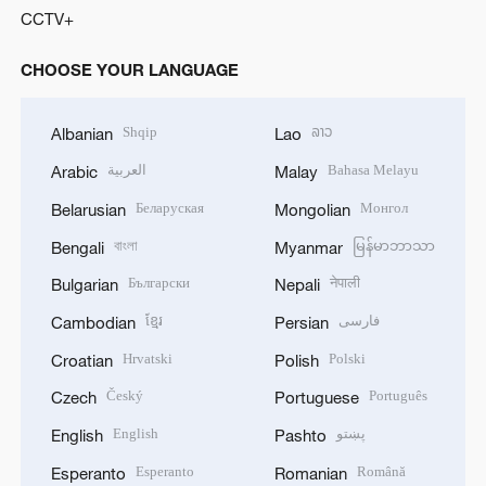
CCTV+
CHOOSE YOUR LANGUAGE
Shqip
ລາວ
Albanian
Lao
العربية
Bahasa Melayu
Arabic
Malay
Беларуская
Монгол
Belarusian
Mongolian
বাংলা
မြန်မာဘာသာ
Bengali
Myanmar
Български
नेपाली
Bulgarian
Nepali
ខ្មែរ
فارسی
Cambodian
Persian
Hrvatski
Polski
Croatian
Polish
Český
Português
Czech
Portuguese
English
پښتو
English
Pashto
Esperanto
Română
Esperanto
Romanian