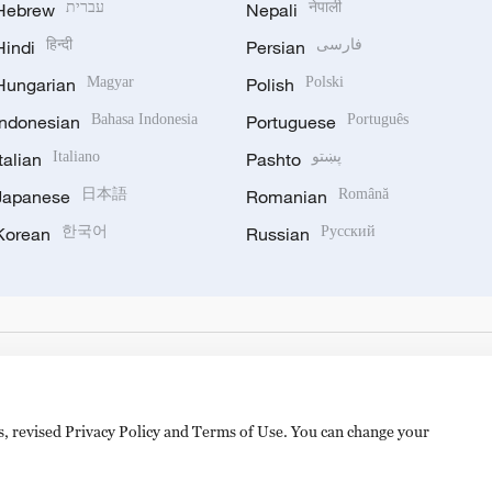
Hebrew
עברית
Nepali
नेपाली
Hindi
हिन्दी
Persian
فارسی
Hungarian
Magyar
Polish
Polski
Indonesian
Bahasa Indonesia
Portuguese
Português
Italian
Italiano
Pashto
پښتو
Japanese
日本語
Romanian
Română
Korean
한국어
Russian
Русский
es, revised Privacy Policy and Terms of Use. You can change your