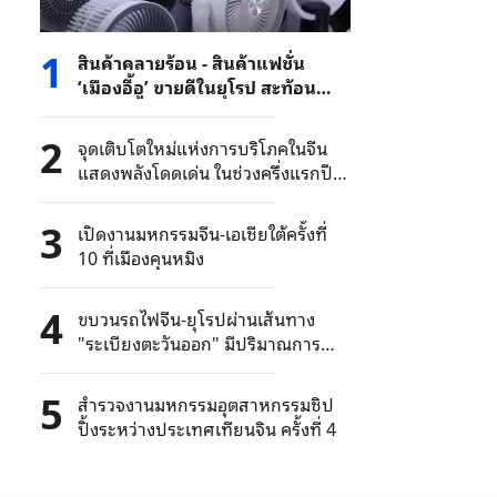
1
สินค้าคลายร้อน - สินค้าแฟชั่น
‘เมืองอี้อู’ ขายดีในยุโรป สะท้อน
ศักยภาพการตอบสนองตลาดอย่าง
รวดเร็ว
2
จุดเติบโตใหม่แห่งการบริโภคในจีน
แสดงพลังโดดเด่น ในช่วงครึ่งแรกปี
2026
3
เปิดงานมหกรรมจีน-เอเชียใต้ครั้งที่
10 ที่เมืองคุนหมิง
4
ขบวนรถไฟจีน-ยุโรปผ่านเส้นทาง
"ระเบียงตะวันออก" มีปริมาณการ
ขนส่งเกิน 3,000 ขบวน ในช่วงครึ่งปี
แรก
5
สำรวจงานมหกรรมอุตสาหกรรมชิป
ปิ้งระหว่างประเทศเทียนจิน ครั้งที่ 4