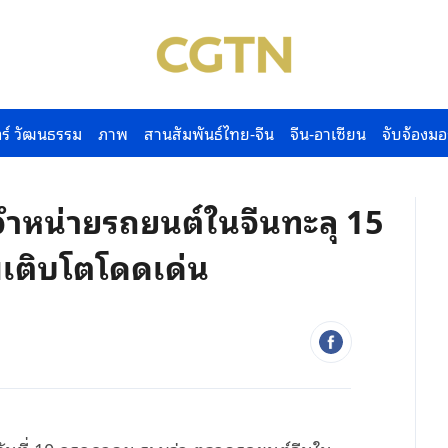
ร์ วัฒนธรรม
ภาพ
สานสัมพันธ์ไทย-จีน
จีน-อาเซียน
จับจ้องมอ
ะจำหน่ายรถยนต์ในจีนทะลุ 15
่เติบโตโดดเด่น