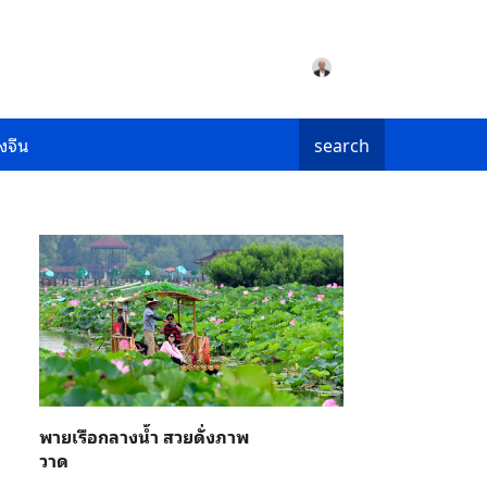
งจีน
search
พายเรือกลางน้ำ สวยดั่งภาพ
วาด