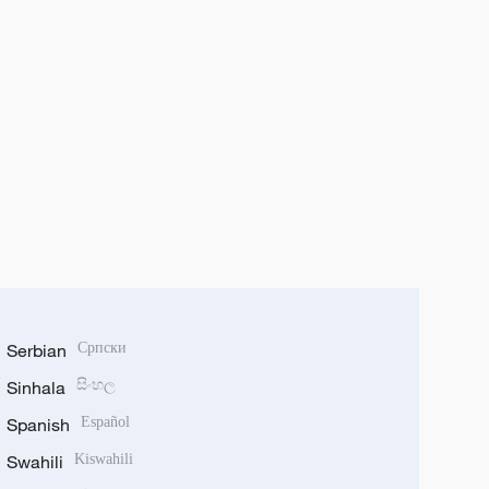
Serbian
Српски
Sinhala
සිංහල
Spanish
Español
Swahili
Kiswahili