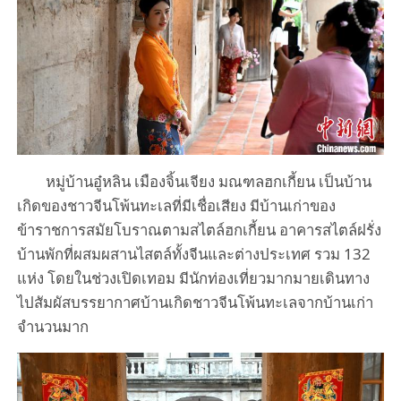
หมู่บ้านอู๋หลิน
เมืองจิ้นเจียง
มณฑลฮกเกี้ยน
เป็นบ้าน
เกิดของชาวจีนโพ้นทะเลที่มีเชื่อเสียง
มีบ้านเก่าของ
ข้าราชการสมัยโบราณตามสไตล์ฮกเกี้ยน
อาคารสไตล์ฝรั่ง
132
บ้านพักที่ผสมผสานไสตล์ทั้งจีนและต่างประเทศ
รวม
แห่ง
โดยในช่วงเปิดเทอม
มีนักท่องเที่ยวมากมายเดินทาง
ไปสัมผัสบรรยากาศบ้านเกิดชาวจีนโพ้นทะเลจากบ้านเก่า
จำนวนมาก