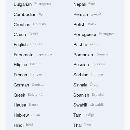
Български
नेपाली
Bulgarian
Nepali
ខ្មែរ
فارسی
Cambodian
Persian
Hrvatski
Polski
Croatian
Polish
Český
Português
Czech
Portuguese
English
پښتو
English
Pashto
Esperanto
Română
Esperanto
Romanian
Filipino
Русский
Filipino
Russian
Français
Српски
French
Serbian
Deutsch
සිංහල
German
Sinhala
Ελληνικά
Español
Greek
Spanish
Hausa
Kiswahili
Hausa
Swahili
עברית
தமிழ்
Hebrew
Tamil
हिन्दी
ไทย
Hindi
Thai