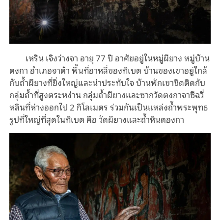
เหริน เจิงว่างจา อายุ 77 ปี อาศัยอยู่ในหมู่ผียาง หมู่บ้าน
ตงกา อำเภอจาต๋า พื้นที่อาหลี่ของทิเบต บ้านของเขาอยู่ใกล้
กับถ้ำผียางที่ยิ่งใหญ่และน่าประทับใจ บ้านพักเขาชิดติดกับ
กลุ่มถ้ำที่สูงตระหง่าน กลุ่มถ้ำผียางและซากวัดตงกาจาซีฉวี่
หลินที่ห่างออกไป 2 กิโลเมตร ร่วมกันเป็นแหล่งถ้ำพระพุทธ
รูปที่ใหญ่ที่สุดในทิเบต คือ วัดผียางและถ้ำหินตองกา