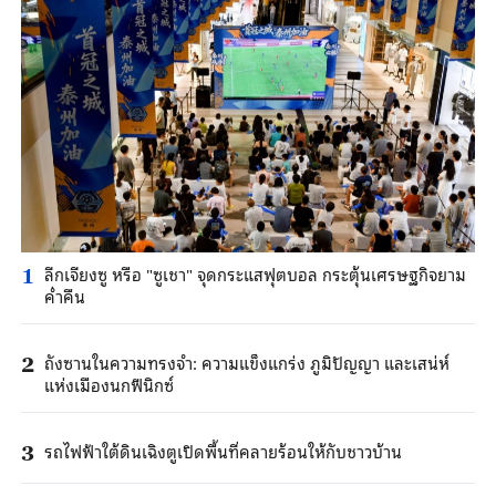
ลีกเจียงซู หรือ "ซูเชา" จุดกระแสฟุตบอล กระตุ้นเศรษฐกิจยาม
1
ค่ำคืน
ถังซานในความทรงจำ: ความแข็งแกร่ง ภูมิปัญญา และเสน่ห์
2
แห่งเมืองนกฟีนิกซ์
รถไฟฟ้าใต้ดินเฉิงตูเปิดพื้นที่คลายร้อนให้กับชาวบ้าน
3