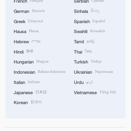
Français
Српски
French
Serbian
Deutsch
සිංහල
German
Sinhala
Ελληνικά
Español
Greek
Spanish
Hausa
Kiswahili
Hausa
Swahili
עברית
தமிழ்
Hebrew
Tamil
हिन्दी
ไทย
Hindi
Thai
Magyar
Türkçe
Hungarian
Turkish
Bahasa Indonesia
Українська
Indonesian
Ukrainian
Italiano
اردو
Italian
Urdu
日本語
Tiếng Việt
Japanese
Vietnamese
한국어
Korean