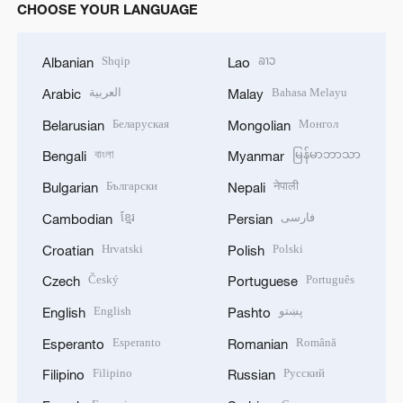
CHOOSE YOUR LANGUAGE
Shqip
ລາວ
Albanian
Lao
العربية
Bahasa Melayu
Arabic
Malay
Беларуская
Монгол
Belarusian
Mongolian
বাংলা
မြန်မာဘာသာ
Bengali
Myanmar
Български
नेपाली
Bulgarian
Nepali
ខ្មែរ
فارسی
Cambodian
Persian
Hrvatski
Polski
Croatian
Polish
Český
Português
Czech
Portuguese
English
پښتو
English
Pashto
Esperanto
Română
Esperanto
Romanian
Filipino
Русский
Filipino
Russian