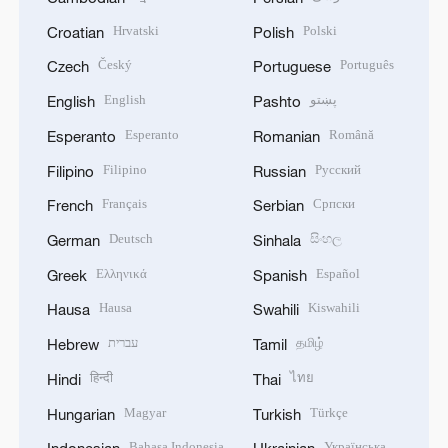
Hrvatski
Polski
Croatian
Polish
Český
Português
Czech
Portuguese
English
پښتو
English
Pashto
Esperanto
Română
Esperanto
Romanian
Filipino
Русский
Filipino
Russian
Français
Српски
French
Serbian
Deutsch
සිංහල
German
Sinhala
Ελληνικά
Español
Greek
Spanish
Hausa
Kiswahili
Hausa
Swahili
עברית
தமிழ்
Hebrew
Tamil
हिन्दी
ไทย
Hindi
Thai
Magyar
Türkçe
Hungarian
Turkish
Bahasa Indonesia
Українська