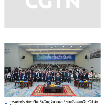
การแข่งขันทักษะวิชาชีพในภูมิภาคเอเชียตะวันออกเฉียงใต้ จัด
1