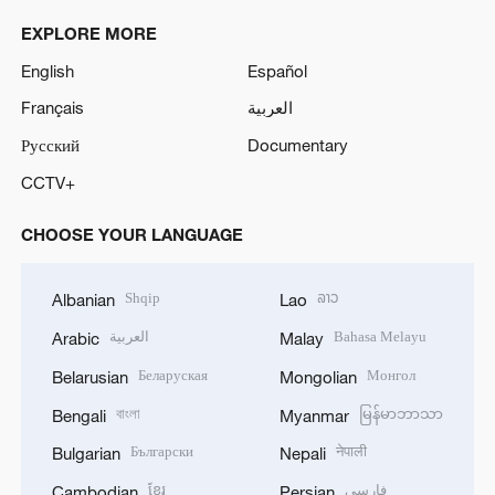
EXPLORE MORE
English
Español
Français
العربية
Русский
Documentary
CCTV+
CHOOSE YOUR LANGUAGE
Shqip
ລາວ
Albanian
Lao
العربية
Bahasa Melayu
Arabic
Malay
Беларуская
Монгол
Belarusian
Mongolian
বাংলা
မြန်မာဘာသာ
Bengali
Myanmar
Български
नेपाली
Bulgarian
Nepali
ខ្មែរ
فارسی
Cambodian
Persian