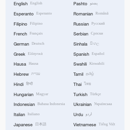
English
پښتو
English
Pashto
Esperanto
Română
Esperanto
Romanian
Filipino
Русский
Filipino
Russian
Français
Српски
French
Serbian
Deutsch
සිංහල
German
Sinhala
Ελληνικά
Español
Greek
Spanish
Hausa
Kiswahili
Hausa
Swahili
עברית
தமிழ்
Hebrew
Tamil
हिन्दी
ไทย
Hindi
Thai
Magyar
Türkçe
Hungarian
Turkish
Bahasa Indonesia
Українська
Indonesian
Ukrainian
Italiano
اردو
Italian
Urdu
日本語
Tiếng Việt
Japanese
Vietnamese