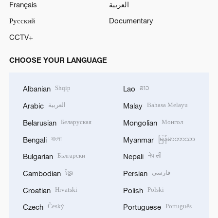
Français
العربية
Русский
Documentary
CCTV+
CHOOSE YOUR LANGUAGE
Shqip
ລາວ
Albanian
Lao
العربية
Bahasa Melayu
Arabic
Malay
Беларуская
Монгол
Belarusian
Mongolian
বাংলা
မြန်မာဘာသာ
Bengali
Myanmar
Български
नेपाली
Bulgarian
Nepali
ខ្មែរ
فارسی
Cambodian
Persian
Hrvatski
Polski
Croatian
Polish
Český
Português
Czech
Portuguese