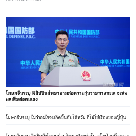
โฆษกจีนระบุ ฟิลิปปินส์พยายามก่อความวุ่นวายทางทะเล จะส่ง
ผลเสียต่อตนเอง
โฆษกจีนระบุ ไม่ว่าอะไรจะเกิดขึ้นกับไต้หวัน ก็ไม่ใช่เรื่องของญี่ปุ่น
โฆษกจีนระบุ จีนยินดีทำงานร่วมกับทุกฝ่ายต่อไป สร้างโลกที่สะอาด