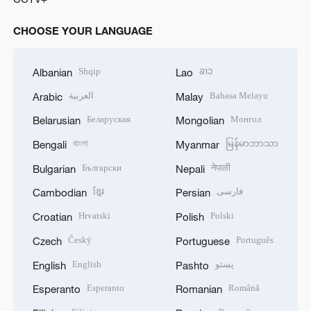
CHOOSE YOUR LANGUAGE
Shqip
ລາວ
Albanian
Lao
العربية
Bahasa Melayu
Arabic
Malay
Беларуская
Монгол
Belarusian
Mongolian
বাংলা
မြန်မာဘာသာ
Bengali
Myanmar
Български
नेपाली
Bulgarian
Nepali
ខ្មែរ
فارسی
Cambodian
Persian
Hrvatski
Polski
Croatian
Polish
Český
Português
Czech
Portuguese
English
پښتو
English
Pashto
Esperanto
Română
Esperanto
Romanian