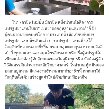
ใน17อาชีพใหม่นั้น มีอาชีพหนึ่งน่าสนใจคือ
“
การ
แปรรูปชาแทนใบชา” เช่นชาดอกกุหลาบและชาเก๋ากี้ ซึ่ง
ผู้คนมากมายเคยบริโภคชาประเภทนี้ เมื่อเทียบกับการ
แปรรูปชาแบบดั้งเดิมแล้ว การแปรรูปชาแทนนี้ จะใช้
วัตถุดิบที่หลากหลายยิ่งขึ้น ครอบคลุมดอกกุหลาบ ดอกลิลลี่
เก๋ากี้ พุทราแดง และสมุนไพรอีกหลายชนิด ซึ่งผู้แปรรูปไม่
เพียงแต่จะต้องรู้จักลักษณะของวัตถุดิบทุกชนิด ยังต้องรู้จัก
วิธีจัดสรรสัดส่วนตามหลักวิทยาศาสตร์ ในอำเภอฟู่หมินของ
มณฑลยูนนาน มีแรงงานจำนวนมากทำอาชีพนี้ พวกเขาใช้
วัตถุดิบดั้งเดิม สร้างมูลค่าใหม่ด้วยทักษะมืออาชีพ