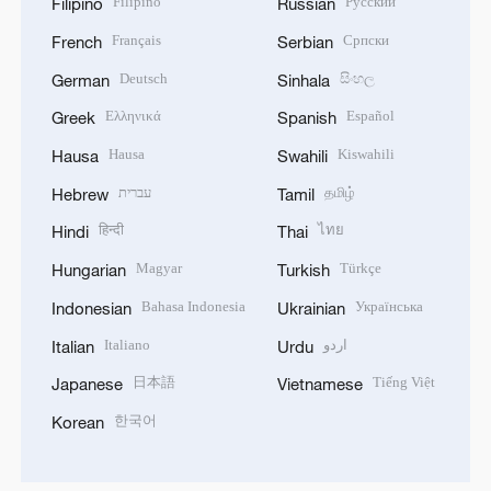
Filipino
Русский
Filipino
Russian
Français
Српски
French
Serbian
Deutsch
සිංහල
German
Sinhala
Ελληνικά
Español
Greek
Spanish
Hausa
Kiswahili
Hausa
Swahili
עברית
தமிழ்
Hebrew
Tamil
हिन्दी
ไทย
Hindi
Thai
Magyar
Türkçe
Hungarian
Turkish
Bahasa Indonesia
Українська
Indonesian
Ukrainian
Italiano
اردو
Italian
Urdu
日本語
Tiếng Việt
Japanese
Vietnamese
한국어
Korean