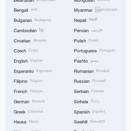
বাংলা
မြန်မာဘာသာ
Bengali
Myanmar
Български
नेपाली
Bulgarian
Nepali
ខ្មែរ
فارسی
Cambodian
Persian
Hrvatski
Polski
Croatian
Polish
Český
Português
Czech
Portuguese
English
پښتو
English
Pashto
Esperanto
Română
Esperanto
Romanian
Filipino
Русский
Filipino
Russian
Français
Српски
French
Serbian
Deutsch
සිංහල
German
Sinhala
Ελληνικά
Español
Greek
Spanish
Hausa
Kiswahili
Hausa
Swahili