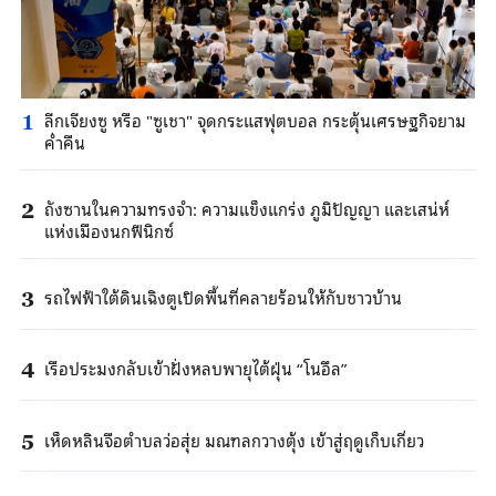
ลีกเจียงซู หรือ "ซูเชา" จุดกระแสฟุตบอล กระตุ้นเศรษฐกิจยาม
1
ค่ำคืน
ถังซานในความทรงจำ: ความแข็งแกร่ง ภูมิปัญญา และเสน่ห์
2
แห่งเมืองนกฟีนิกซ์
รถไฟฟ้าใต้ดินเฉิงตูเปิดพื้นที่คลายร้อนให้กับชาวบ้าน
3
เรือประมงกลับเข้าฝั่งหลบพายุไต้ฝุ่น “โนอึล”
4
เห็ดหลินจือตำบลว่อสุ่ย มณฑลกวางตุ้ง เข้าสู่ฤดูเก็บเกี่ยว
5