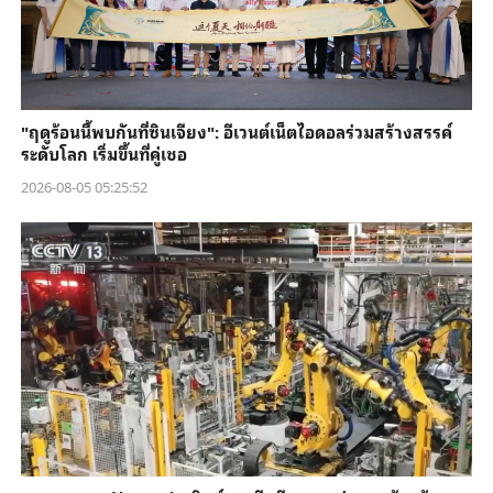
"ฤดูร้อนนี้พบกันที่ซินเจียง": อีเวนต์เน็ตไอดอลร่วมสร้างสรรค์
ระดับโลก เริ่มขึ้นที่คู่เชอ
2026-08-05 05:25:52