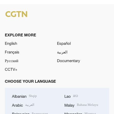
EXPLORE MORE
English
Español
Français
العربية
Русский
Documentary
CCTV+
CHOOSE YOUR LANGUAGE
Shqip
ລາວ
Albanian
Lao
العربية
Bahasa Melayu
Arabic
Malay
Беларуская
Монгол
Belarusian
Mongolian