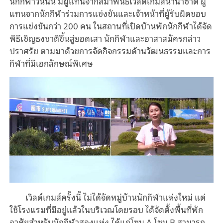
นักกีฬาวันนั้น มีผู้แทนจากสมาพันธ์เวิลด์เกมส์นานาชาติ ผู้
แทนจากนักกีฬาร่วมการแข่งขันและเจ้าหน้าที่ผู้รับผิดชอบ
การแข่งขันกว่า 200 คน ในสถานที่เปิดบ้านพักนักกีฬาได้จัด
พิธีเชิญธงชาติขึ้นสู่ยอดเสา นักกีฬาและอาสาสมัครกล่าว
ปราศรัย ตามมาด้วยการจัดกิจกรรมด้านวัฒนธรรมและการ
กีฬาที่มีเอกลักษณ์พิเศษ
เวิลด์เกมส์ครั้งนี้ ไม่ได้จัดหมู่บ้านนักกีฬาแห่งใหม่ แต่
ใช้โรงแรมที่มีอยู่แล้วในบริเวณโดยรอบ ได้จัดตั้งพื้นที่พัก
อาศัยสำหรับนักกีฬาสองแห่ง ได้แก่โซน A โซน B สามารถ