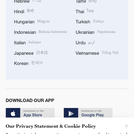
עברית
தமிழ்
Hebrew
Tamil
हिन्दी
ไทย
Hindi
Thai
Magyar
Türkçe
Hungarian
Turkish
Bahasa Indonesia
Українська
Indonesian
Ukrainian
Italiano
اردو
Italian
Urdu
日本語
Tiếng Việt
Japanese
Vietnamese
한국어
Korean
DOWNLOAD OUR APP
Our Privacy Statement & Cookie Policy