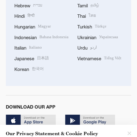
עברית
தமிழ்
Hebrew
Tamil
हिन्दी
ไทย
Hindi
Thai
Magyar
Türkçe
Hungarian
Turkish
Bahasa Indonesia
Українська
Indonesian
Ukrainian
Italiano
اردو
Italian
Urdu
日本語
Tiếng Việt
Japanese
Vietnamese
한국어
Korean
DOWNLOAD OUR APP
Our Privacy Statement & Cookie Policy