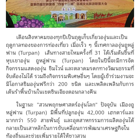
เดือนสิงหาคมของทุกปีเป็นฤดูเก็บเกี่ยวองุ่นและเป็น
ฤดูกาลทองของการท่องเที่ยว เมื่อเร็ว ๆ นี้เทศกาลองุ่นถูหลู่
ฟาน (Turpan) เส้นทางสายไหมครั้งที่ 31 ได้เริ่มต้นขึ้นที่
หุบเขาองุ่น ถูหลู่ฟาน (Turpan) โดยในปีนี้จะมีการจัด
กิจกรรมแสดงองุ่น ชิมไวน์ และตลาดมรดกทางวัฒนธรรมที่
จับต้องไม่ได้ รวมถึงกิจกรรมพิเศษอื่นๆ โดยผู้เข้าร่วมงานจะ
มีโอกาสชิมองุ่นฟรีกว่า 200 ชนิด และเพลิดเพลินกับการ
เต้นรําพื้นบ้านในเขตซินเจียงตอนกลางคืน
ในฐานะ "สวนพฤกษศาสตร์องุ่นโลก" ปัจจุบัน เมืองถู
หลู่ฟาน (Turpan) มีพื้นที่ปลูกองุ่น 42,000 เฮกตาร์และ
มากกว่า 550 สายพันธุ์ และอุตสาหกรรมการผลิตองุ่นได้
กลายเป็นเสาหลักในการขับเคลื่อนการพัฒนาเศรษฐกิจใน
ท้องถิ่นและช่วยเพิ่มรายได้ให้ชาวสวน