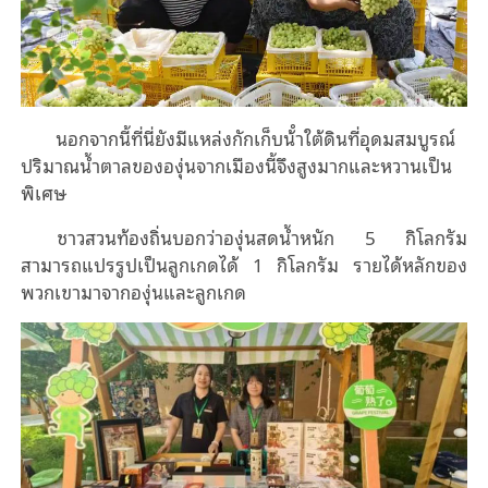
นอกจากนี้ที่นี่ยังมีแหล่งกักเก็บน้ําใต้ดินที่อุดมสมบูรณ์
ปริมาณน้ำตาลขององุ่นจากเมืองนี้จึงสูงมากและหวานเป็น
พิเศษ
ชาวสวนท้องถิ่นบอกว่าองุ่นสดน้ำหนัก 5 กิโลกรัม
สามารถแปรรูปเป็นลูกเกดได้ 1 กิโลกรัม รายได้หลักของ
พวกเขามาจากองุ่นและลูกเกด