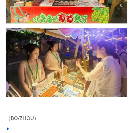
（BO/ZHOU）