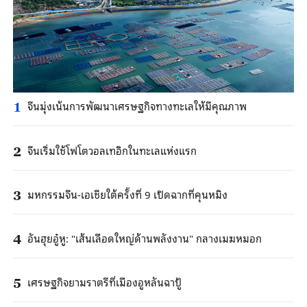
จีนมุ่งเน้นการพัฒนาเศรษฐกิจทางทะเลให้มีคุณภาพ
1
จีนเริ่มใช้โฟโตวอลเทอิกในทะเลแห่งแรก
2
มหกรรมจีน-เอเชียใต้ครั้งที่ 9 เปิดฉากที่คุนหมิง
3
อันฮุยอู๋หู: "เส้นเลือดใหญ่ด้านพลังงาน" กลางเมฆหมอก
4
เศรษฐกิจยามราตรีที่เมืองอูหลันฉาปู้
5