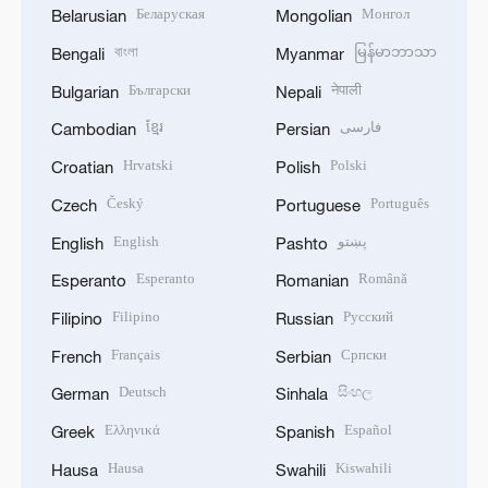
Беларуская
Монгол
Belarusian
Mongolian
বাংলা
မြန်မာဘာသာ
Bengali
Myanmar
Български
नेपाली
Bulgarian
Nepali
ខ្មែរ
فارسی
Cambodian
Persian
Hrvatski
Polski
Croatian
Polish
Český
Português
Czech
Portuguese
English
پښتو
English
Pashto
Esperanto
Română
Esperanto
Romanian
Filipino
Русский
Filipino
Russian
Français
Српски
French
Serbian
Deutsch
සිංහල
German
Sinhala
Ελληνικά
Español
Greek
Spanish
Hausa
Kiswahili
Hausa
Swahili