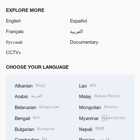
EXPLORE MORE
English
Español
Français
العربية
Русский
Documentary
CCTV+
CHOOSE YOUR LANGUAGE
Shqip
ລາວ
Albanian
Lao
العربية
Bahasa Melayu
Arabic
Malay
Беларуская
Монгол
Belarusian
Mongolian
বাংলা
မြန်မာဘာသာ
Bengali
Myanmar
Български
नेपाली
Bulgarian
Nepali
ខ្មែរ
فارسی
Cambodian
Persian