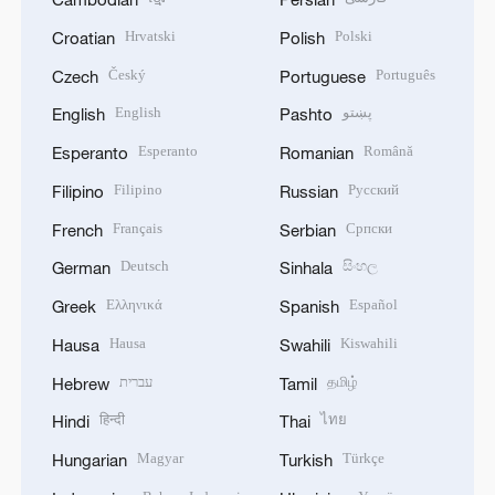
Hrvatski
Polski
Croatian
Polish
Český
Português
Czech
Portuguese
English
پښتو
English
Pashto
Esperanto
Română
Esperanto
Romanian
Filipino
Русский
Filipino
Russian
Français
Српски
French
Serbian
Deutsch
සිංහල
German
Sinhala
Ελληνικά
Español
Greek
Spanish
Hausa
Kiswahili
Hausa
Swahili
עברית
தமிழ்
Hebrew
Tamil
हिन्दी
ไทย
Hindi
Thai
Magyar
Türkçe
Hungarian
Turkish