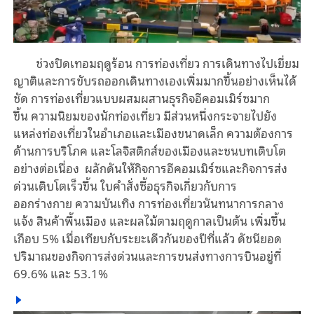
ช่วงปิดเทอมฤดูร้อน การท่องเที่ยว การเดินทางไปเยี่ยม
ญาติและการขับรถออกเดินทางเองเพิ่มมากขึ้นอย่างเห็นได้
ชัด การท่องเที่ยว
แบบผสมผสานธุรกิจ
อีคอมเมิร์ซ
มาก
ขึ้น
ความนิยมของนักท่องเที่ยว
มีส่วนหนึ่งกระจายไปยัง
แหล่งท่องเที่ยวในอำเภอและเมืองขนาดเล็ก ความต้องการ
ด้านการบริโภค
และโลจิสติกส์ของเมืองและชนบทเติบโต
อย่างต่อเนื่อง ผลักดันให้กิจการอีคอมเมิร์ซและกิจการส่ง
ด่วนเติบโตเร็วขึ้น
ใบคำ
สั่งซื้อ
ธุรกิจเกี่ยวกับการ
ออก
ร่างกาย
ความ
บันเทิง การท่องเที่ยวนันทนาการกลาง
แจ้ง สินค้าพื้นเมือง
และผลไม้ตามฤดูกาลเป็นต้น เพิ่มขึ้น
เกือบ 5% เมื่อเทียบกับระยะเดีวกันของปีที่แล้ว ดัชนียอด
ปริมาณของกิจการส่งด่วนและการขนส่งทางการบินอยู่ที่
69.6% และ 53.1%