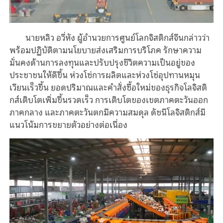
นายหลิว อวี่หัง
ผู้อำนวยการศูนย์โลกจิสติกส์จีนกล่าวว่า
พร้อมปฏิบัติตามนโยบายส่งเสริมการบริโภค รักษาความ
มั่นคงด้านการลงทุนและปรับปรุงชีวิตความเป็นอยู่ของ
ประชาชนให้ดีขึ้น ห่วงโซ่การผลิตและห่วงโซ่อุปทานหมุน
เวี
ย
นเร็วขึ้น ยอดปริมาณและ
คำ
สั่ง
ซื้อใหม่
ของ
ธุรกิจ
โลจิสติ
กส์เติบโต
เพิ่มขึ้น
รวดเร็ว การเติบโตของเขตภาคตะวันออก
ภา
ค
กลาง
และภาคตะวันตกมีความสมดุล ดัชนีโลจิสติกส์มี
แนวโน้มการขยายตัวอย่างต่อเนื่อง