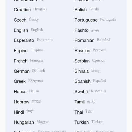
Hrvatski
Polski
Croatian
Polish
Český
Português
Czech
Portuguese
English
پښتو
English
Pashto
Esperanto
Română
Esperanto
Romanian
Filipino
Русский
Filipino
Russian
Français
Српски
French
Serbian
Deutsch
සිංහල
German
Sinhala
Ελληνικά
Español
Greek
Spanish
Hausa
Kiswahili
Hausa
Swahili
עברית
தமிழ்
Hebrew
Tamil
हिन्दी
ไทย
Hindi
Thai
Magyar
Türkçe
Hungarian
Turkish
Bahasa Indonesia
Українська