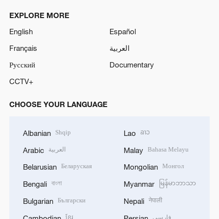
EXPLORE MORE
English
Español
Français
العربية
Русский
Documentary
CCTV+
CHOOSE YOUR LANGUAGE
Shqip
ລາວ
Albanian
Lao
العربية
Bahasa Melayu
Arabic
Malay
Беларуская
Монгол
Belarusian
Mongolian
বাংলা
မြန်မာဘာသာ
Bengali
Myanmar
Български
नेपाली
Bulgarian
Nepali
ខ្មែរ
فارسی
Cambodian
Persian