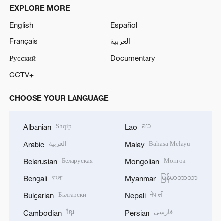
EXPLORE MORE
English
Español
Français
العربية
Русский
Documentary
CCTV+
CHOOSE YOUR LANGUAGE
Shqip
ລາວ
Albanian
Lao
العربية
Bahasa Melayu
Arabic
Malay
Беларуская
Монгол
Belarusian
Mongolian
বাংলা
မြန်မာဘာသာ
Bengali
Myanmar
Български
नेपाली
Bulgarian
Nepali
ខ្មែរ
فارسی
Cambodian
Persian