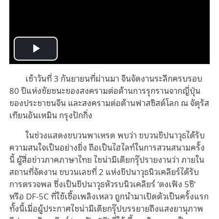
Play
เช้าวันที่ 3 กันยายนที่ผ่านมา จีนจัดงานระลึกครบรอบ
Video
80 ปีแห่งชัยชนะของสงครามต่อต้านการรุกรานจากญี่ปุ่น
ของประชาชนจีน และสงครามต่อต้านฟาสซิสต์โลก ณ จัตุรัส
เทียนอันเหมิน กรุงปักกิ่ง
ในช่วงแสดงขบวนพาเหรด พบว่า ขบวนขีปนาวุธได้รับ
ความสนใจเป็นอย่างยิ่ง ถือเป็นไฮไลท์ในการสวนสนามครั้ง
นี้ ผู้สื่อข่าวภาคภาษาไทย ไชน่ามีเดียกรุ๊ปรายงานว่า ภายใน
สถานที่จัดงาน ขบวนเลขที่ 2 แห่งขีปนาวุธนิวเคลียร์ได้รับ
การตรวจพล ซึ่งเป็นขีปนาวุธหัวรบนิวเคลียร์ ‘ตงเฟิง 5ซี’
หรือ DF-5C ที่ใช้เชื้อเพลิงเหลว ถูกนำมาเปิดตัวเป็นครั้งแรก
ทั้งนี้เมื่อผู้ประกาศไชน่ามีเดียกรุ๊ปบรรยายถึงแสงยานุภาพ