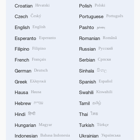
Hrvatski
Polski
Croatian
Polish
Český
Português
Czech
Portuguese
English
پښتو
English
Pashto
Esperanto
Română
Esperanto
Romanian
Filipino
Русский
Filipino
Russian
Français
Српски
French
Serbian
Deutsch
සිංහල
German
Sinhala
Ελληνικά
Español
Greek
Spanish
Hausa
Kiswahili
Hausa
Swahili
עברית
தமிழ்
Hebrew
Tamil
हिन्दी
ไทย
Hindi
Thai
Magyar
Türkçe
Hungarian
Turkish
Bahasa Indonesia
Українська
Indonesian
Ukrainian