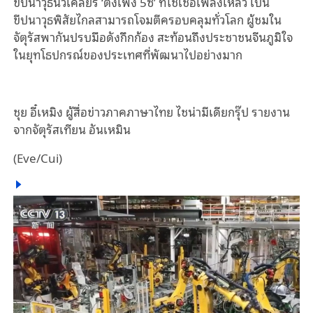
ขีปนาวุธนิวเคลียร์ ‘ตงเฟิง 5ซี’ ที่ใช้เชื้อเพลิงเหลว เป็น
ขีปนาวุธพิสัยไกลสามารถโจมตีครอบคลุมทั่วโลก ผู้ชมใน
จัตุรัสพากันปรบมือดังกึกก้อง สะท้อนถึงประชาชนจีนภูมิใจ
ในยุทโธปกรณ์ของประเทศที่พัฒนาไปอย่างมาก
ชุย อี๋เหมิง ผู้สื่อข่าวภาคภาษาไทย ไชน่ามีเดียกรุ๊ป รายงาน
จากจัตุรัสเทียน อันเหมิน
(Eve/Cui)