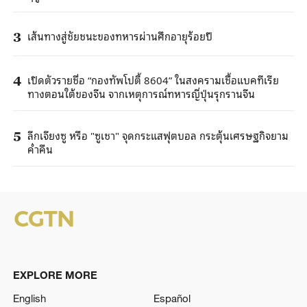
เส้นทางสู่ชัยชนะของทหารผ่านศึกอายุร้อยปี
3
เปิดตัวรายชื่อ “กองทัพโปตี้ 8604” ในสงครามเชื้อแบคทีเรีย
4
ทางตอนใต้ของจีน จากเหตุการณ์ทหารญี่ปุ่นรุกรานจีน
ลีกเจียงซู หรือ "ซูเชา" จุดกระแสฟุตบอล กระตุ้นเศรษฐกิจยาม
5
ค่ำคืน
EXPLORE MORE
English
Español