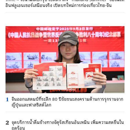
อินฟลูเอนเซอร์เสมือนจริง เปิดบทใหม่การท่องเที่ยวไทย-จีน
จีนออกแสตมป์ที่ระลึก 80 ปีชัยชนะสงครามต้านการรุกรานจาก
1
ญี่ปุ่นและฟาสซิสต์โลก
จุดบริการน้ำดื่มข้างทางจัตุรัสเทียนอันเหมิน เพิ่มความสดชื่นใน
2
ฤดูร้อน