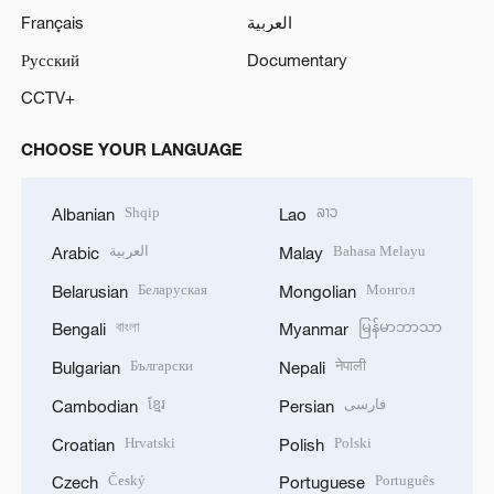
Français
العربية
Русский
Documentary
CCTV+
CHOOSE YOUR LANGUAGE
Shqip
ລາວ
Albanian
Lao
العربية
Bahasa Melayu
Arabic
Malay
Беларуская
Монгол
Belarusian
Mongolian
বাংলা
မြန်မာဘာသာ
Bengali
Myanmar
Български
नेपाली
Bulgarian
Nepali
ខ្មែរ
فارسی
Cambodian
Persian
Hrvatski
Polski
Croatian
Polish
Český
Português
Czech
Portuguese