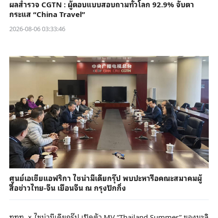
ผลสำรวจ CGTN : ผู้ตอบแบบสอบถามทั่วโลก 92.9% จับตา
กระแส “China Travel”
2026-08-06 03:33:46
ศูนย์เอเชียแอฟริกา ไชน่ามีเดียกรุ๊ป พบปะหารือคณะสมาคมผู้
สื่อข่าวไทย-จีน เยือนจีน ณ กรุงปักกิ่ง
ททท. × ไชน่ามีเดียกรุ๊ป เปิดตัว MV “Thailand Summer” ของมะลิ