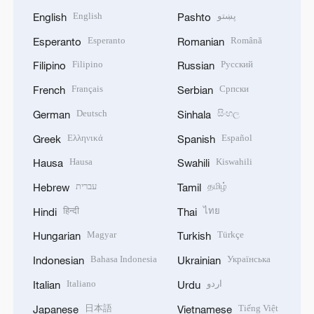
English
پښتو
English
Pashto
Esperanto
Română
Esperanto
Romanian
Filipino
Русский
Filipino
Russian
Français
Српски
French
Serbian
Deutsch
සිංහල
German
Sinhala
Ελληνικά
Español
Greek
Spanish
Hausa
Kiswahili
Hausa
Swahili
עברית
தமிழ்
Hebrew
Tamil
हिन्दी
ไทย
Hindi
Thai
Magyar
Türkçe
Hungarian
Turkish
Bahasa Indonesia
Українська
Indonesian
Ukrainian
Italiano
اردو
Italian
Urdu
日本語
Tiếng Việt
Japanese
Vietnamese