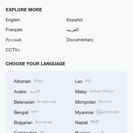
EXPLORE MORE
English
Español
Français
العربية
Русский
Documentary
CCTV+
CHOOSE YOUR LANGUAGE
Shqip
ລາວ
Albanian
Lao
العربية
Bahasa Melayu
Arabic
Malay
Беларуская
Монгол
Belarusian
Mongolian
বাংলা
မြန်မာဘာသာ
Bengali
Myanmar
Български
नेपाली
Bulgarian
Nepali
ខ្មែរ
فارسی
Cambodian
Persian