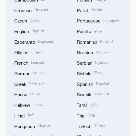
Hrvatski
Polski
Croatian
Polish
Český
Português
Czech
Portuguese
English
پښتو
English
Pashto
Esperanto
Română
Esperanto
Romanian
Filipino
Русский
Filipino
Russian
Français
Српски
French
Serbian
Deutsch
සිංහල
German
Sinhala
Ελληνικά
Español
Greek
Spanish
Hausa
Kiswahili
Hausa
Swahili
עברית
தமிழ்
Hebrew
Tamil
हिन्दी
ไทย
Hindi
Thai
Magyar
Türkçe
Hungarian
Turkish