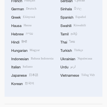
Français
Српски
French
Serbian
Deutsch
සිංහල
German
Sinhala
Ελληνικά
Español
Greek
Spanish
Hausa
Kiswahili
Hausa
Swahili
עברית
தமிழ்
Hebrew
Tamil
हिन्दी
ไทย
Hindi
Thai
Magyar
Türkçe
Hungarian
Turkish
Bahasa Indonesia
Українська
Indonesian
Ukrainian
Italiano
اردو
Italian
Urdu
日本語
Tiếng Việt
Japanese
Vietnamese
한국어
Korean