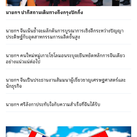
นายกฯ ปากีสถานเดินทางถึงกรุงปักกิ่ง
นายกฯ จีนเน้นย้ำจะผลักดันการบูรณาการเชิงลึกระหว่างปัญญา
ประดิษฐ์กับอุตสาหกรรมการผลิตขั้นสูง
นายกฯ คนใหม่หมู่เกาะโซโลมอนระบุจะยืนหยัดหลักการจีนเดียว
อย่างแน่วแน่ต่อไป
นายกฯ จีนเป็นประธานงานสัมมนาผู้เชี่ยวชาญเศรษฐศาสตร์และ
นักธุรกิจ
นายกฯ ศรีลังกาประทับใจกับความสำเร็จที่จีนได้รับ