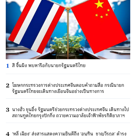
สี จิ้นผิง พบหารือกับนายกรัฐมนตรีไทย
1
โฆษกกระทรวงการต่างประเทศจีนตอบคำถามสื่อ กรณีนายก
2
รัฐมนตรีไทยจะเดินทางเยือนจีนอย่างเป็นทางการ
นางฮั่ว ชุนอิ๋ง รัฐมนตรีช่วยกระทรวงต่างประเทศจีน เดินทางไป
3
สถานทูตไทยกรุงปักกิ่ง ถวายความอาลัยเจ้าฟ้าพัชรกิติยาภาฯ
‘หลี่ เฉียง’ ส่งสารแสดงความยินดีถึง ‘อนุทิน ชาญวีรกูล’ ดำรง
4