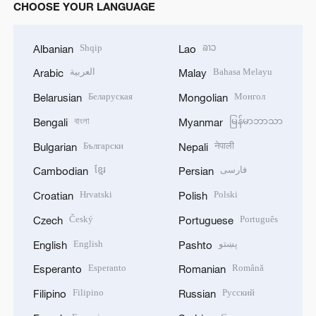
CHOOSE YOUR LANGUAGE
Shqip
ລາວ
Albanian
Lao
العربية
Bahasa Melayu
Arabic
Malay
Беларуская
Монгол
Belarusian
Mongolian
বাংলা
မြန်မာဘာသာ
Bengali
Myanmar
Български
नेपाली
Bulgarian
Nepali
ខ្មែរ
فارسی
Cambodian
Persian
Hrvatski
Polski
Croatian
Polish
Český
Português
Czech
Portuguese
English
پښتو
English
Pashto
Esperanto
Română
Esperanto
Romanian
Filipino
Русский
Filipino
Russian