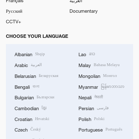
Français
العربية
Русский
Documentary
CCTV+
CHOOSE YOUR LANGUAGE
Shqip
ລາວ
Albanian
Lao
العربية
Bahasa Melayu
Arabic
Malay
Беларуская
Монгол
Belarusian
Mongolian
বাংলা
မြန်မာဘာသာ
Bengali
Myanmar
Български
नेपाली
Bulgarian
Nepali
ខ្មែរ
فارسی
Cambodian
Persian
Hrvatski
Polski
Croatian
Polish
Český
Português
Czech
Portuguese