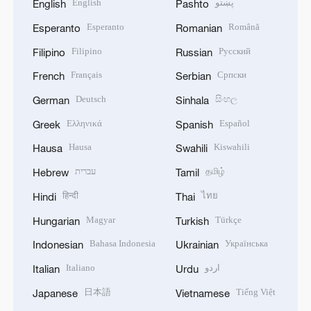
English
پښتو
English
Pashto
Esperanto
Română
Esperanto
Romanian
Filipino
Русский
Filipino
Russian
Français
Српски
French
Serbian
Deutsch
සිංහල
German
Sinhala
Ελληνικά
Español
Greek
Spanish
Hausa
Kiswahili
Hausa
Swahili
עברית
தமிழ்
Hebrew
Tamil
हिन्दी
ไทย
Hindi
Thai
Magyar
Türkçe
Hungarian
Turkish
Bahasa Indonesia
Українська
Indonesian
Ukrainian
Italiano
اردو
Italian
Urdu
日本語
Tiếng Việt
Japanese
Vietnamese