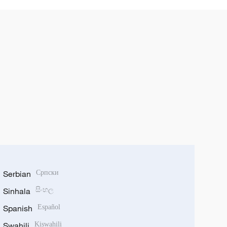
Serbian
Српски
Sinhala
සිංහල
Spanish
Español
Swahili
Kiswahili