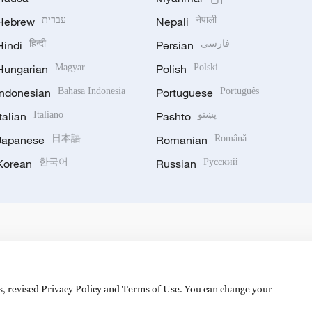
Hebrew
עברית
Nepali
नेपाली
Hindi
हिन्दी
Persian
فارسی
Hungarian
Magyar
Polish
Polski
Indonesian
Bahasa Indonesia
Portuguese
Português
Italian
Italiano
Pashto
پښتو
Japanese
日本語
Romanian
Română
Korean
한국어
Russian
Русский
es, revised Privacy Policy and Terms of Use. You can change your