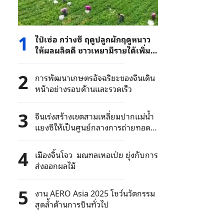
1
ไป่เซ่อ กว่างซี ฤดูปลูกผักฤดูหนาว
ให้ผลผลิตดี ชาวเหยามีรายได้เพิ่ม
อย่างมั่นคง
2
การพัฒนาเกษตรอัจฉริยะของจีนเดิน
หน้าอย่างรอบด้านและรวดเร็ว
3
จีนเร่งสร้างเขตสามเหลี่ยมปากแม่น้ำ
แยงซีให้เป็นศูนย์กลางการถ่ายทอด
ผลงานวิทยาศาสตร์และเป็นแหล่งรวม
นวัตกรรมอุตสาหกรรมระดับสูง
4
เมืองจิ้นโจว มณฑลเหอเป่ย ยุ่งกับการ
ส่งออกผลไม้
5
งาน AERO Asia 2025 โชว์นวัตกรรม
สุดล้ำด้านการบินทั่วไป