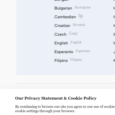
Bulgarian
Български
Cambodian
ខ្មែរ
Croatian
Hrvatski
Czech
Český
English
English
Esperanto
Esperanto
Filipino
Filipino
DOWNLOAD OUR APP
Our Privacy Statement & Cookie Policy
By continuing to browse our site you agree to our use of cooki
cookie settings through your browser.