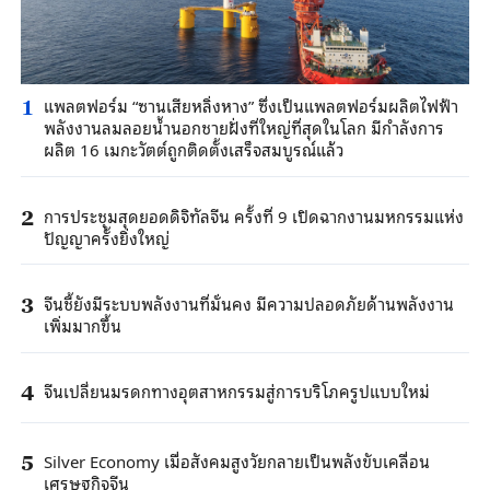
แพลตฟอร์ม “ซานเสียหลิ่งหาง” ซึ่งเป็นแพลตฟอร์มผลิตไฟฟ้า
1
พลังงานลมลอยน้ำนอกชายฝั่งที่ใหญ่ที่สุดในโลก มีกำลังการ
ผลิต 16 เมกะวัตต์ถูกติดตั้งเสร็จสมบูรณ์แล้ว
การประชุมสุดยอดดิจิทัลจีน ครั้งที่ 9 เปิดฉากงานมหกรรมแห่ง
2
ปัญญาครั้งยิ่งใหญ่
จีนชี้ยังมีระบบพลังงานที่มั่นคง มีความปลอดภัยด้านพลังงาน
3
เพิ่มมากขึ้น
จีนเปลี่ยนมรดกทางอุตสาหกรรมสู่การบริโภครูปแบบใหม่
4
Silver Economy เมื่อสังคมสูงวัยกลายเป็นพลังขับเคลื่อน
5
เศรษฐกิจจีน