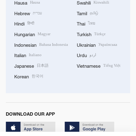
Hausa
Kiswahili
Hausa
Swahili
עברית
தமிழ்
Hebrew
Tamil
हिन्दी
ไทย
Hindi
Thai
Magyar
Türkçe
Hungarian
Turkish
Bahasa Indonesia
Українська
Indonesian
Ukrainian
Italiano
اردو
Italian
Urdu
日本語
Tiếng Việt
Japanese
Vietnamese
한국어
Korean
DOWNLOAD OUR APP