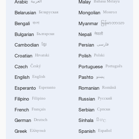
العربية
Bahasa Melayu
Arabic
Malay
Беларуская
Монгол
Belarusian
Mongolian
বাংলা
မြန်မာဘာသာ
Bengali
Myanmar
Български
नेपाली
Bulgarian
Nepali
ខ្មែរ
فارسی
Cambodian
Persian
Hrvatski
Polski
Croatian
Polish
Český
Português
Czech
Portuguese
English
پښتو
English
Pashto
Esperanto
Română
Esperanto
Romanian
Filipino
Русский
Filipino
Russian
Français
Српски
French
Serbian
Deutsch
සිංහල
German
Sinhala
Ελληνικά
Español
Greek
Spanish