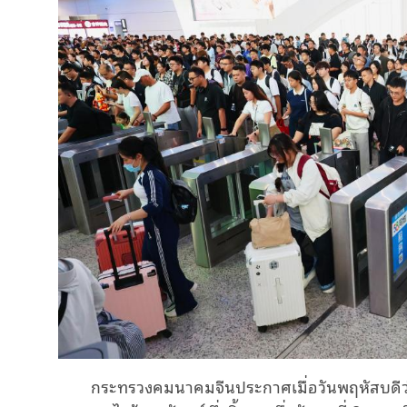
กระทรวงคมนาคมจีนประกาศเมื่อวันพฤหัสบดีว่