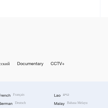
сский
Documentary
CCTV+
French
Français
Lao
ລາວ
German
Deutsch
Malay
Bahasa Melayu