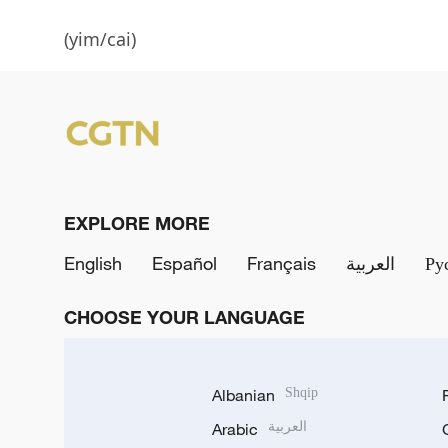
(yim/cai)
EXPLORE MORE
English
Español
Français
العربية
Ру
CHOOSE YOUR LANGUAGE
Albanian
Shqip
Arabic
العربية