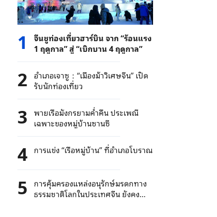
1
จีนชูท่องเที่ยวฮาร์บิน จาก “ร้อนแรง
1 ฤดูกาล” สู่ “เบิกบาน 4 ฤดูกาล”
2
อำเภอเจาซู：“เมืองม้าวิเศษจีน” เปิด
รับนักท่องเที่ยว
3
พายเรือมังกรยามค่ำคืน ประเพณี
เฉพาะของหมู่บ้านซานซี
4
การแข่ง “เรือหมู่บ้าน” ที่อำเภอโบราณ
5
การคุ้มครองแหล่งอนุรักษ์มรดกทาง
ธรรมชาติโลกในประเทศจีน ยังคง
พัฒนาอย่างต่อเนื่อง