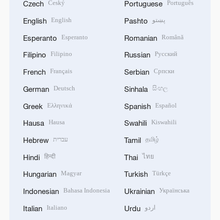
Český
Português
Czech
Portuguese
English
پښتو
English
Pashto
Esperanto
Română
Esperanto
Romanian
Filipino
Русский
Filipino
Russian
Français
Српски
French
Serbian
Deutsch
සිංහල
German
Sinhala
Ελληνικά
Español
Greek
Spanish
Hausa
Kiswahili
Hausa
Swahili
עברית
தமிழ்
Hebrew
Tamil
हिन्दी
ไทย
Hindi
Thai
Magyar
Türkçe
Hungarian
Turkish
Bahasa Indonesia
Українська
Indonesian
Ukrainian
Italiano
اردو
Italian
Urdu