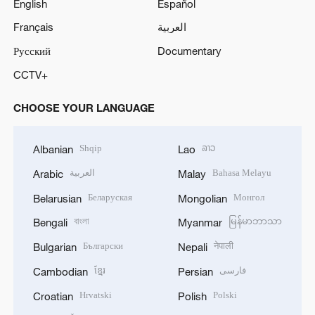
English
Español
Français
العربية
Русский
Documentary
CCTV+
CHOOSE YOUR LANGUAGE
Shqip
ລາວ
Albanian
Lao
العربية
Bahasa Melayu
Arabic
Malay
Беларуская
Монгол
Belarusian
Mongolian
বাংলা
မြန်မာဘာသာ
Bengali
Myanmar
Български
नेपाली
Bulgarian
Nepali
ខ្មែរ
فارسی
Cambodian
Persian
Hrvatski
Polski
Croatian
Polish