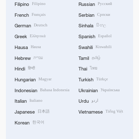
Filipino
Русский
Filipino
Russian
Français
Српски
French
Serbian
Deutsch
සිංහල
German
Sinhala
Ελληνικά
Español
Greek
Spanish
Hausa
Kiswahili
Hausa
Swahili
עברית
தமிழ்
Hebrew
Tamil
हिन्दी
ไทย
Hindi
Thai
Magyar
Türkçe
Hungarian
Turkish
Bahasa Indonesia
Українська
Indonesian
Ukrainian
Italiano
اردو
Italian
Urdu
日本語
Tiếng Việt
Japanese
Vietnamese
한국어
Korean