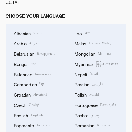
CCTV+
CHOOSE YOUR LANGUAGE
Shqip
ລາວ
Albanian
Lao
العربية
Bahasa Melayu
Arabic
Malay
Беларуская
Монгол
Belarusian
Mongolian
বাংলা
မြန်မာဘာသာ
Bengali
Myanmar
Български
नेपाली
Bulgarian
Nepali
ខ្មែរ
فارسی
Cambodian
Persian
Hrvatski
Polski
Croatian
Polish
Český
Português
Czech
Portuguese
English
پښتو
English
Pashto
Esperanto
Română
Esperanto
Romanian