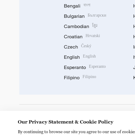
Bengali
বাংলা
Bulgarian
Български
Cambodian
ខ្មែរ
Croatian
Hrvatski
Czech
Český
English
English
Esperanto
Esperanto
Filipino
Filipino
DOWNLOAD OUR APP
Our Privacy Statement & Cookie Policy
By continuing to browse our site you agree to our use of cooki