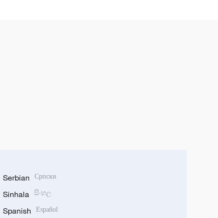
Serbian
Српски
Sinhala
සිංහල
Spanish
Español