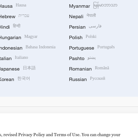
Hausa
Hausa
Myanmar
မြန်မာဘာသာ
Hebrew
עברית
Nepali
नेपाली
Hindi
हिन्दी
Persian
فارسی
Hungarian
Magyar
Polish
Polski
Indonesian
Bahasa Indonesia
Portuguese
Português
Italian
Italiano
Pashto
پښتو
Japanese
日本語
Romanian
Română
Korean
한국어
Russian
Русский
es, revised Privacy Policy and Terms of Use. You can change your