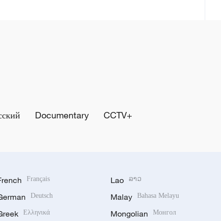
сский
Documentary
CCTV+
French
Français
Lao
ລາວ
German
Deutsch
Malay
Bahasa Melayu
Greek
Ελληνικά
Mongolian
Монгол