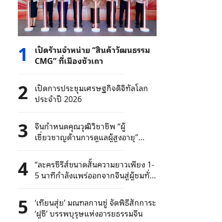
1
เปิดร้านจำหน่าย “สินค้าวัฒนธรรม
CMG” ที่เมืองซัวเถา
2
เปิดการประชุมเศรษฐกิจดิจิทัลโลก
ประจำปี 2026
3
จีนกำหนดคุณวุฒิวิชาชีพ “ผู้
เชี่ยวชาญด้านการดูแลผู้สูงอายุ”
อย่างเป็นทางการ
4
“ละครซีรีส์ขนาดสั้นความยาวเพียง 1-
5 นาทีกำลังแพร่ออกจากจีนสู่ผู้ชมทั่ว
โลก” โดย รศ.วิภา อุตมฉันท์
5
‘เทียนสุ่ย’ มณฑลกานซู่ จัดพิธีสักการะ
‘ฝูซี’ บรรพบุรุษแห่งอารยธรรมจีน