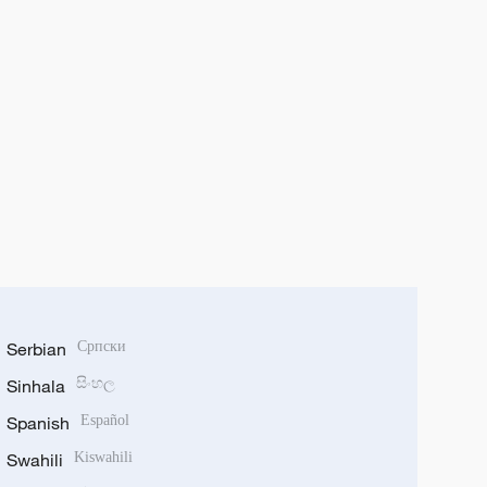
Serbian
Српски
Sinhala
සිංහල
Spanish
Español
Swahili
Kiswahili