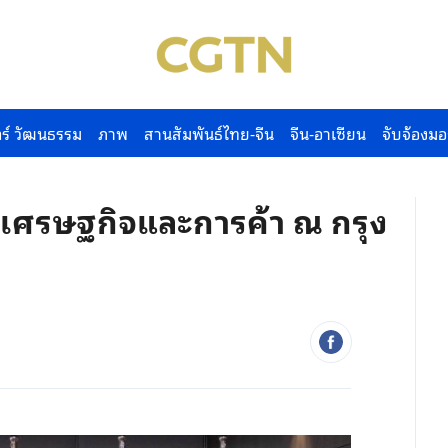
ร์ วัฒนธรรม
ภาพ
สานสัมพันธ์ไทย-จีน
จีน-อาเซียน
จับจ้องมอ
งเศรษฐกิจและการค้า ณ กรุง