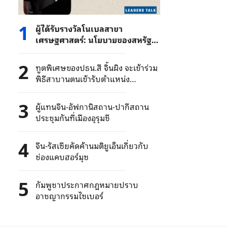
1
ผู้ได้รับรางวัลโนเบลสาขา
เศรษฐศาสตร์: นโยบายของสหรัฐฯ
เปลี่ยนบ่อยไม่แน่นอน ใครอยากมี
ความสัมพันธ์ไปมาด้วย?
2
ทูตพิเศษของปธน.สี จิ้นผิง จะเข้าร่วม
พิธีสาบานตนเข้ารับตำแหน่ง
ประธานาธิบดีแห่งสาธารณรัฐคองโก
3
ผู้แทนจีน-อัฟกานิสถาน-ปากีสถาน
ประชุมกันที่เมืองอุรุมชี
4
จีน-รัสเซียคัดค้านมติยูเอ็นเกี่ยวกับ
ช่องแคบฮอร์มุซ
5
กัมพูชาประกาศกฎหมายปราบ
อาชญากรรมไซเบอร์