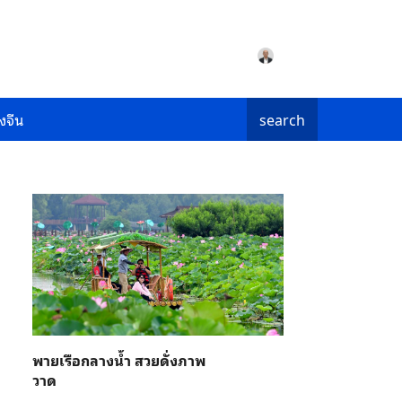
งจีน
search
พายเรือกลางน้ำ สวยดั่งภาพ
วาด