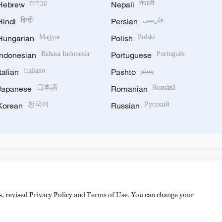
Hebrew
עברית
Nepali
नेपाली
Hindi
हिन्दी
Persian
فارسی
Hungarian
Magyar
Polish
Polski
Indonesian
Bahasa Indonesia
Portuguese
Português
Italian
Italiano
Pashto
پښتو
Japanese
日本語
Romanian
Română
Korean
한국어
Russian
Русский
es, revised Privacy Policy and Terms of Use. You can change your