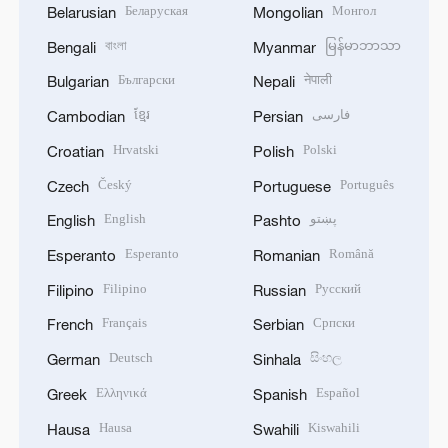
Беларуская
Монгол
Belarusian
Mongolian
বাংলা
မြန်မာဘာသာ
Bengali
Myanmar
Български
नेपाली
Bulgarian
Nepali
ខ្មែរ
فارسی
Cambodian
Persian
Hrvatski
Polski
Croatian
Polish
Český
Português
Czech
Portuguese
English
پښتو
English
Pashto
Esperanto
Română
Esperanto
Romanian
Filipino
Русский
Filipino
Russian
Français
Српски
French
Serbian
Deutsch
සිංහල
German
Sinhala
Ελληνικά
Español
Greek
Spanish
Hausa
Kiswahili
Hausa
Swahili