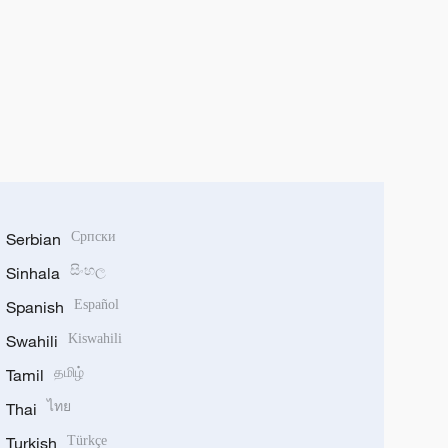
Serbian
Српски
Sinhala
සිංහල
Spanish
Español
Swahili
Kiswahili
Tamil
தமிழ்
Thai
ไทย
Turkish
Türkçe