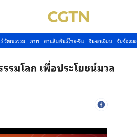
ร์ วัฒนธรรม
ภาพ
สานสัมพันธ์ไทย-จีน
จีน-อาเซียน
จับจ้องมอ
ยรรรมโลก เพื่อประโยชน์มวล