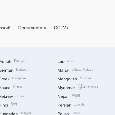
сский
Documentary
CCTV+
French
Français
Lao
ລາວ
German
Deutsch
Malay
Bahasa Melayu
Greek
Ελληνικά
Mongolian
Монгол
Hausa
Hausa
Myanmar
မြန်မာဘာသာ
Hebrew
עברית
Nepali
नेपाली
Hindi
हिन्दी
Persian
فارسی
Hungarian
Magyar
Polish
Polski