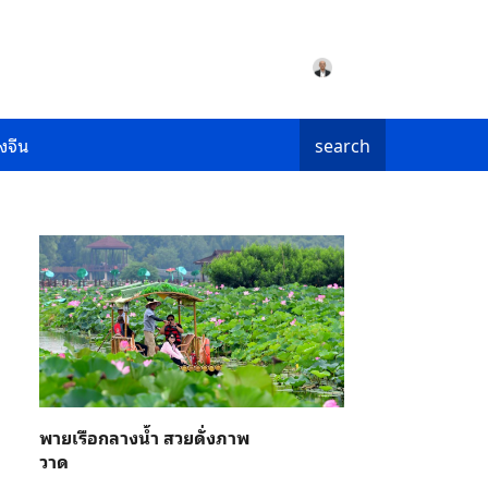
งจีน
search
พายเรือกลางน้ำ สวยดั่งภาพ
วาด