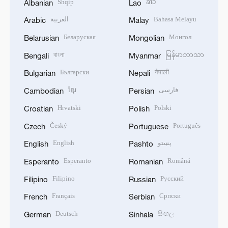
Shqip
ລາວ
Albanian
Lao
العربية
Bahasa Melayu
Arabic
Malay
Беларуская
Монгол
Belarusian
Mongolian
বাংলা
မြန်မာဘာသာ
Bengali
Myanmar
Български
नेपाली
Bulgarian
Nepali
ខ្មែរ
فارسی
Cambodian
Persian
Hrvatski
Polski
Croatian
Polish
Český
Português
Czech
Portuguese
English
پښتو
English
Pashto
Esperanto
Română
Esperanto
Romanian
Filipino
Русский
Filipino
Russian
Français
Српски
French
Serbian
Deutsch
සිංහල
German
Sinhala