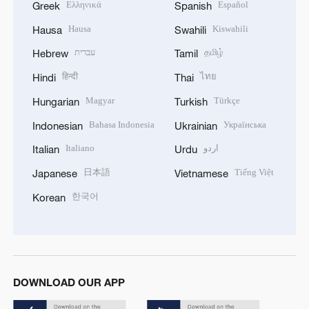
Ελληνικά
Español
Greek
Spanish
Hausa
Kiswahili
Hausa
Swahili
עברית
தமிழ்
Hebrew
Tamil
हिन्दी
ไทย
Hindi
Thai
Magyar
Türkçe
Hungarian
Turkish
Bahasa Indonesia
Українська
Indonesian
Ukrainian
Italiano
اردو
Italian
Urdu
日本語
Tiếng Việt
Japanese
Vietnamese
한국어
Korean
DOWNLOAD OUR APP