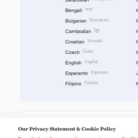
Bengali
বাংলা
Bulgarian
Български
Cambodian
ខ្មែរ
Croatian
Hrvatski
Czech
Český
English
English
Esperanto
Esperanto
Filipino
Filipino
DOWNLOAD OUR APP
Our Privacy Statement & Cookie Policy