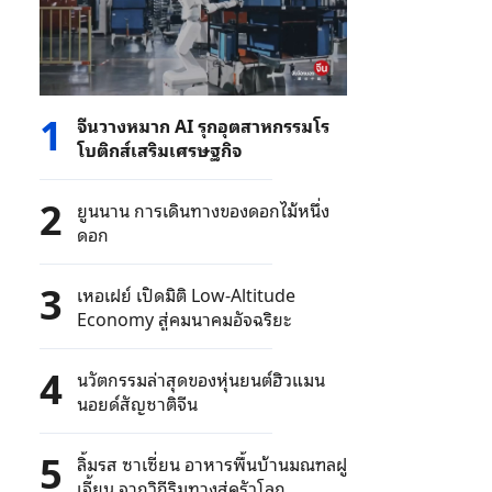
1
จีนวางหมาก AI รุกอุตสาหกรรมโร
โบติกส์เสริมเศรษฐกิจ
2
ยูนนาน การเดินทางของดอกไม้หนึ่ง
ดอก
3
เหอเฝย์ เปิดมิติ Low-Altitude
Economy สู่คมนาคมอัจฉริยะ
4
นวัตกรรมล่าสุดของหุ่นยนต์ฮิวแมน
นอยด์สัญชาติจีน
5
ลิ้มรส ซาเซี่ยน อาหารพื้นบ้านมณฑลฝู
เจี้ยน จากวิถีริมทางสู่ครัวโลก