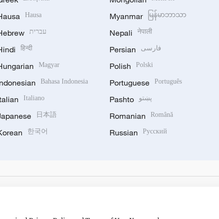
Hausa
Hausa
Myanmar
မြန်မာဘာသာ
Hebrew
עברית
Nepali
नेपाली
Hindi
हिन्दी
Persian
فارسی
Hungarian
Magyar
Polish
Polski
Indonesian
Bahasa Indonesia
Portuguese
Português
Italian
Italiano
Pashto
پښتو
Japanese
日本語
Romanian
Română
Korean
한국어
Russian
Русский