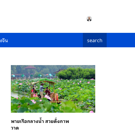
งจีน
search
พายเรือกลางน้ำ สวยดั่งภาพ
วาด