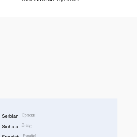
Serbian
Српски
Sinhala
සිංහල
Spanish
Español