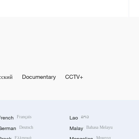
сский
Documentary
CCTV+
French
Français
Lao
ລາວ
German
Deutsch
Malay
Bahasa Melayu
Greek
Ελληνικά
Mongolian
Монгол