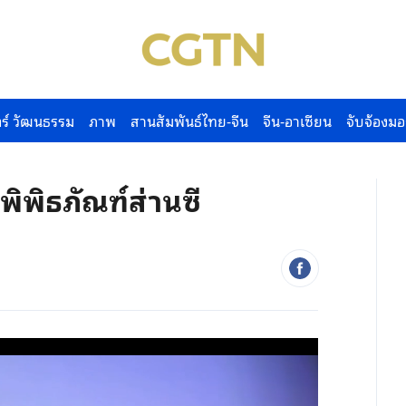
ร์ วัฒนธรรม
ภาพ
สานสัมพันธ์ไทย-จีน
จีน-อาเซียน
จับจ้องมอ
พิพิธภัณฑ์ส่านซี