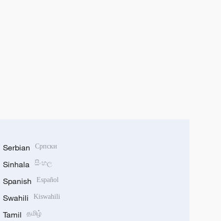
Serbian
Српски
Sinhala
සිංහල
Spanish
Español
Swahili
Kiswahili
Tamil
தமிழ்