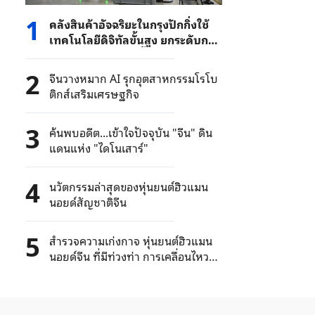
1
คลังสินค้าอัจฉริยะในกรุงปักกิ่งใช้
เทคโนโลยีดิจิทัลขั้นสูง ยกระดับการ
ขนส่งให้รวดเร็วยิ่งขึ้น
2
จีนวางหมาก AI รุกอุตสาหกรรมโรโบ
ติกส์เสริมเศรษฐกิจ
3
ค้นพบอดีต...เข้าใจปัจจุบัน "จีน" ดิน
แดนแห่ง "ไดโนเสาร์"
4
นวัตกรรมล่าสุดของหุ่นยนต์ฮิวแมน
นอยด์สัญชาติจีน
5
สำรวจความเก่งกาจ หุ่นยนต์ฮิวแมน
นอยด์จีน ที่มีท่วงท่า การเคลื่อนไหว
และทำหน้าที่ได้ดั่งเสมือนคนจริงๆ