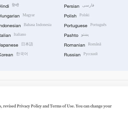
Hindi
हिन्दी
Persian
فارسی
Hungarian
Magyar
Polish
Polski
Indonesian
Bahasa Indonesia
Portuguese
Português
Italian
Italiano
Pashto
پښتو
Japanese
日本語
Romanian
Română
Korean
한국어
Russian
Русский
es, revised Privacy Policy and Terms of Use. You can change your
hijingshan Road, Beijing, China. 100040