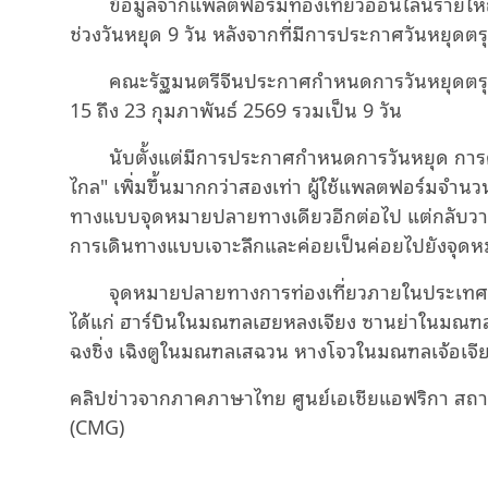
ข้อมูลจากแพลตฟอร์มท่องเที่ยวออนไลน์รายใหญ
Video
ช่วงวันหยุด 9 วัน หลังจากที่มีการประกาศวันหยุดตร
คณะรัฐมนตรีจีนประกาศกำหนดการวันหยุดตรุษจ
15 ถึง 23 กุมภาพันธ์ 2569 รวมเป็น 9 วัน
นับตั้งแต่มีการประกาศกำหนดการวันหยุด การค
ไกล" เพิ่มขึ้นมากกว่าสองเท่า ผู้ใช้แพลตฟอร์มจำน
ทางแบบจุดหมายปลายทางเดียวอีกต่อไป แต่กลับวาง
การเดินทางแบบเจาะลึกและค่อยเป็นค่อยไปยังจุด
จุดหมายปลายทางการท่องเที่ยวภายในประเทศที่
ได้แก่ ฮาร์บินในมณฑลเฮยหลงเจียง ซานย่าในมณ
ฉงชิ่ง เฉิงตูในมณฑลเสฉวน หางโจวในมณฑลเจ้อเจีย
คลิปข่าวจากภาคภาษาไทย ศูนย์เอเชียแอฟริกา สถาน
(CMG)