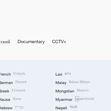
сский
Documentary
CCTV+
French
Français
Lao
ລາວ
German
Deutsch
Malay
Bahasa Melayu
Greek
Ελληνικά
Mongolian
Монгол
Hausa
Hausa
Myanmar
မြန်မာဘာသာ
Hebrew
עברית
Nepali
नेपाली