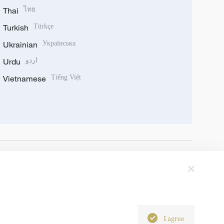
Thai
ไทย
Turkish
Türkçe
Ukrainian
Українська
Urdu
اردو
Vietnamese
Tiếng Việt
I agree