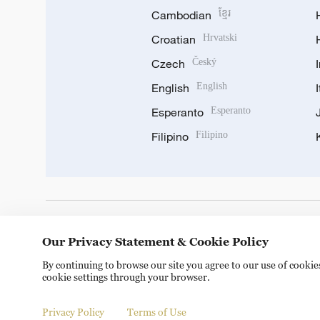
Cambodian
ខ្មែរ
Croatian
Hrvatski
Czech
Český
English
English
Esperanto
Esperanto
Filipino
Filipino
DOWNLOAD OUR APP
Our Privacy Statement & Cookie Policy
By continuing to browse our site you agree to our use of cooki
cookie settings through your browser.
Privacy Policy
Terms of Use
© China Radio International.CRI. All Rights Reserved. 16A S