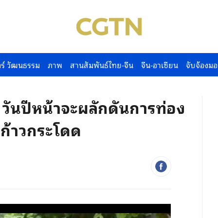
ร์ วัฒนธรรม
ภาพ
สานสัมพันธ์ไทย-จีน
จีน-อาเซียน
จับจ้องมอ
วันปีหน้าจะผลักดันการท่อง
งก้าวกระโดด