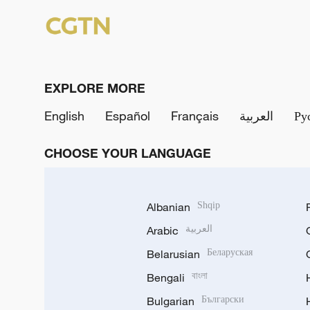
EXPLORE MORE
English
Español
Français
العربية
Ру
CHOOSE YOUR LANGUAGE
Albanian
Shqip
Arabic
العربية
Belarusian
Беларуская
Bengali
বাংলা
Bulgarian
Български