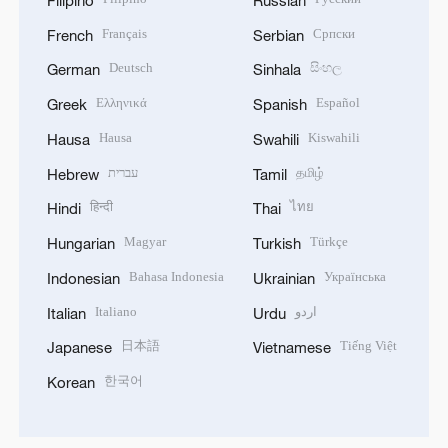
Filipino
Russian
Français
Српски
French
Serbian
Deutsch
සිංහල
German
Sinhala
Ελληνικά
Español
Greek
Spanish
Hausa
Kiswahili
Hausa
Swahili
עברית
தமிழ்
Hebrew
Tamil
हिन्दी
ไทย
Hindi
Thai
Magyar
Türkçe
Hungarian
Turkish
Bahasa Indonesia
Українська
Indonesian
Ukrainian
Italiano
اردو
Italian
Urdu
日本語
Tiếng Việt
Japanese
Vietnamese
한국어
Korean