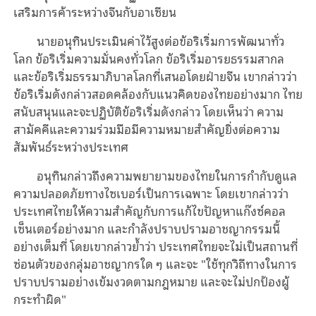
เสริมการค้าระหว่างจีนกับอาเซียน
นายอนุทินประเมินค่า
ไว้
สูงต่อข้อริเริ่มการพัฒนาทั่ว
โลก ข้อริเริ่มความมั่นคงทั่วโลก ข้อริเริ่มอารยธรรม
สากล
และข้อริเริ่มธรรมาภิบาลโลกที่เสนอโดยฝ่ายจีน เขากล่าวว่า
ข้อริเริ่มดังกล่าวสอดคล้องกับแนวคิดของไทยอย่างมาก ไทย
สนับสนุนและจะปฏิบัติข้อริเริ่มดังกล่าว โดยเห็นว่า
ความ
สามัคคีและ
ค
วามร่วมมือมีความหมายสำคัญ
ยิ่ง
ต่อความ
สัมพันธ์ระหว่างประเทศ
อนุทินกล่าวถึงความพยายามของไทยในการกำกับดูแล
ความปลอดภัยทางไซเบอร์เป็นการเฉพาะ โดยเขากล่าวว่า
ประเทศไทยให้ความสําคัญกับ
การ
แก้ไขปัญห
าแก๊งซ์คอล
เซ็นเตอร์
อย่างมาก และกําลังปราบปรามอาชญากรรมนี้
อย่างเต็มที่
โดย
เขา
กล่าวย้ำ
ว่า ประเทศไทยจะไม่เป็นสถานที่
ซ่
อน
ตัวของ
กลุ่ม
อาชญากรใด ๆ และจะ "ใช้ทุกวิถีทางในการ
ปราบปรามอย่างเข้มงวดตามกฎหมาย และจะไม่
ปกป้องผู้
กระทำผิด
"