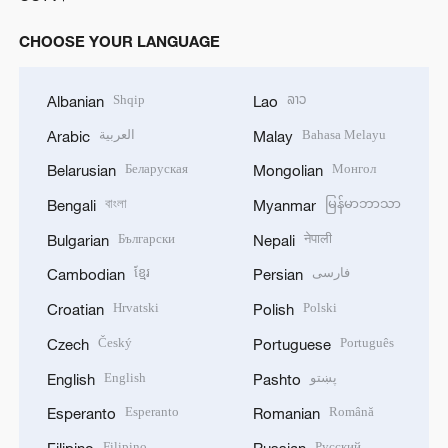
CHOOSE YOUR LANGUAGE
Shqip
ລາວ
Albanian
Lao
العربية
Bahasa Melayu
Arabic
Malay
Беларуская
Монгол
Belarusian
Mongolian
বাংলা
မြန်မာဘာသာ
Bengali
Myanmar
Български
नेपाली
Bulgarian
Nepali
ខ្មែរ
فارسی
Cambodian
Persian
Hrvatski
Polski
Croatian
Polish
Český
Português
Czech
Portuguese
English
پښتو
English
Pashto
Esperanto
Română
Esperanto
Romanian
Filipino
Русский