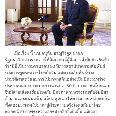
เมื่อเร็วๆ นี้ นายอนุทิน ชาญวีรกูล
นายก
รัฐมนตรี
กล่าว
ระหว่าง
ให้สัมภาษณ์ผู้สื่อข่าวสำนักข่าวซินหัว
ว่า “ปีนี้เป็นวาระครบรอบ 50 ปีการสถาปนาความสัมพันธ์
ทางการทูตระหว่างไท
ย
กับจีน แต่ความสัมพันธ์ทาง
ประวัติศาสตร์และการ
ไ
ปมาหาสู่กันอย่างเป็นมิตรระหว่าง
ประชาชนสองประเทศ
ยาว
นานกว่า 50 ปี
ประชาชนไทยและ
จีนมีสายเลือดเชื่อมโยงกัน มิตรภาพระหว่างไทยกับจีนมี
มา
ช้า
นานและแน่นแฟ้น สนับสนุนและให้ความช่วยเหลือต่อกัน
ทั้งสองประเทศไปมาหาสู่ด้วยความจริงใจต่อกันมาโดย
ตลอด มิตรภาพระหว่างสองฝ่ายลึกซึ้งยิ่งขึ้น แม้เวลา