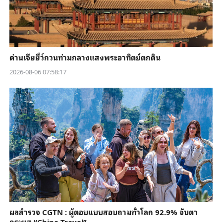
ด่านเจียยี่ว์กวนท่ามกลางแสงพระอาทิตย์ตกดิน
2026-08-06 07:58:17
ผลสำรวจ CGTN : ผู้ตอบแบบสอบถามทั่วโลก 92.9% จับตา
กระแส “China Travel”