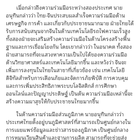
เมื่อ
กล่าวถึงความร่วมมือระหว่า
ง
สองประเทศ นาย
อนุทินกล่าวว่า ไทย-จีนประสบผลสำเร็จความร่วมมือด้าน
เศรษฐกิจ
การค้า
และเกี่ยวกับประชาชนมากมาย ฝ่ายไทยได้
รับการสนับสนุนจากจีนในด้านเทคโนโลยีรถไฟความเร็วสูง
ทั้งสองฝ่ายจะเสริมสร้างความร่วมมือในด้านโครงสร้างพื้น
ฐานและการเชื่อม
โยงกัน
โดย
เขากล่าวว่า ในอนาคต ทั้งสอง
ฝ่ายสามารถที่จะแสวงหาความเป็นไปได้ของความร่วมมือ
ด้านวิทยาศาสตร์และเทคโนโลยีมากขึ้น และหวังว่า
จีนจะ
เพิ่มการลงทุนในไทยในสาขาที่เกี่ยวข้อง เช่น เทคโนโลยี
ดิจิทัลสําหรับการเตือนภัยและจัดการภัยพิบัติ การควบคุม
และการเพิ่มประสิทธิภาพระบบโลจิสติกส์ การศึกษา
ออนไลน์และปัญญาประดิษฐ์ เป็นต้น ความร่ว
ม
มือเหล่านี้จะ
สร้างความผาสุขให้กับประชาชนไทยมากขึ้น
ในด้านความร่วมมือส่วนภูมิภาค นายอนุทินกล่าวว่า
ประเทศไทยตั้งอยู่
บน
ภูมิศาสตร์ที่สามารถเป็นศูนย์กลางใน
การเผยแพร่ข้อมูลและข่าวสารของภูมิภาค เป็นศูนย์กลาง
การหมุนเวียนสินค้าและฐานการผลิต สามารถที่จะช่วยส่ง