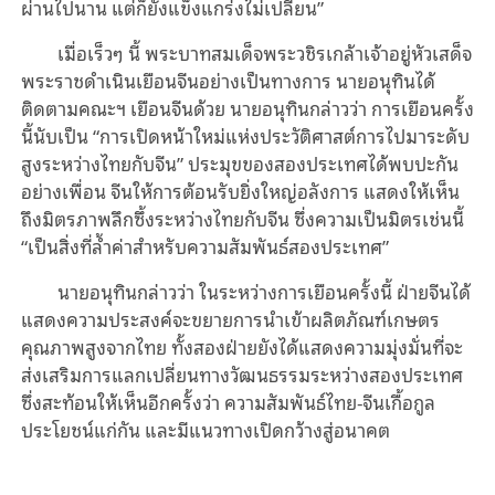
ผ่าน
ไป
นาน แต่ก็ยังแข็ง
แกร่ง
ไม่เปลี่ยน”
เมื่อเร็วๆ นี้ พระบาทสมเด็จพระวชิรเกล้าเจ้าอยู่หัวเสด็จ
พระราชดำเนินเยือนจีนอย่างเป็นทางการ นายอนุทิน
ได้
ติด
ตาม
คณะฯ
เยือนจีน
ด้วย
นายอนุทินกล่าวว่า การเยือนครั้ง
นี้นับเป็น “การเปิดหน้าใหม่
แห่ง
ประวัติศาสต์การไปมาระดับ
สูงระหว่างไทยกับจีน” ประมุขของสองประเทศได้
พบปะ
กัน
อย่างเพื่อน
จีนให้การ
ต้อนรับ
ยิ่งใหญ่อลังการ
แสดงให้เห็น
ถึงมิตรภาพลึกซึ้งระหว่างไทยกับจีน ซึ่ง
ความเป็น
มิตร
เช่น
นี้
“เป็นสิ่งที่ล้ำค่าสำหรับความสัมพันธ์สองประเทศ”
นายอนุทินกล่าวว่า ในระหว่างการเยือนครั้งนี้ ฝ่ายจีนได้
แสดง
ความประสงค์
จะขยายการนำเข้าผลิตภัณฑ์เกษตร
คุณภาพสูงจากไทย ทั้งสองฝ่ายยังได้แสดงความมุ่งมั่นที่จะ
ส่งเสริมการแลกเปลี่ยนทางวัฒนธรรมระหว่างสองประเทศ
ซึ่งสะท้อนให้เห็นอีกครั้งว่า ความสัมพันธ์ไทย-จีนเกื้อกูล
ประโยชน์แก่กัน และมีแนวทางเปิดกว้างสู่อนาคต