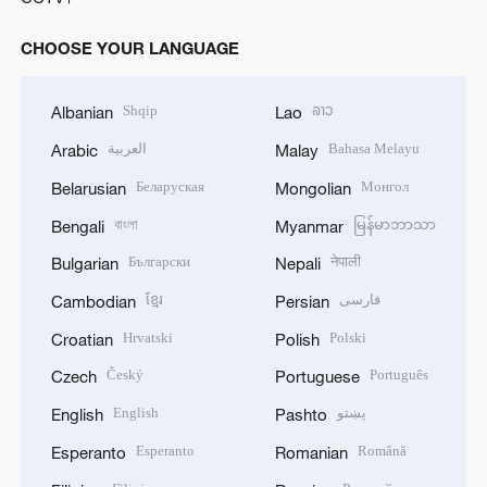
CHOOSE YOUR LANGUAGE
Shqip
ລາວ
Albanian
Lao
العربية
Bahasa Melayu
Arabic
Malay
Беларуская
Монгол
Belarusian
Mongolian
বাংলা
မြန်မာဘာသာ
Bengali
Myanmar
Български
नेपाली
Bulgarian
Nepali
ខ្មែរ
فارسی
Cambodian
Persian
Hrvatski
Polski
Croatian
Polish
Český
Português
Czech
Portuguese
English
پښتو
English
Pashto
Esperanto
Română
Esperanto
Romanian