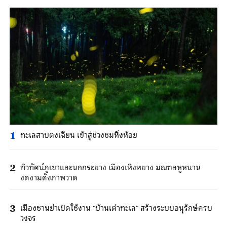
ทะเลสาบตงเฉียน เข้าสู่ช่วงชมหิ่งห้อย
1
ทิวทัศน์ภูเขาและนกกระยาง เมืองเหิงหยาง มณฑลหูหนาน
2
งดงามดั่งภาพวาด
เมืองซานย่าเปิดใช้งาน “บ้านเต่าทะเล” สร้างระบบอนุรักษ์ครบ
3
วงจร