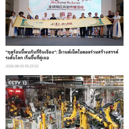
"ฤดูร้อนนี้พบกันที่ซินเจียง": อีเวนต์เน็ตไอดอลร่วมสร้างสรรค์
ระดับโลก เริ่มขึ้นที่คู่เชอ
2026-08-05 05:25:52