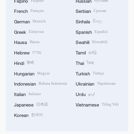
Filipino
Русский
Filipino
Russian
Français
Српски
French
Serbian
Deutsch
සිංහල
German
Sinhala
Ελληνικά
Español
Greek
Spanish
Hausa
Kiswahili
Hausa
Swahili
עברית
தமிழ்
Hebrew
Tamil
हिन्दी
ไทย
Hindi
Thai
Magyar
Türkçe
Hungarian
Turkish
Bahasa Indonesia
Українська
Indonesian
Ukrainian
Italiano
اردو
Italian
Urdu
日本語
Tiếng Việt
Japanese
Vietnamese
한국어
Korean