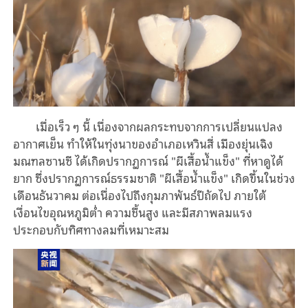
เมื่อเร็ว ๆ นี้ เนื่องจากผลกระทบจากการเปลี่ยนแปลง
อากาศเย็น ทำให้ในทุ่งนาของอำเภอเหวินสี่ เมืองยุ่นเฉิง
มณฑลซานซี ได้เกิดปรากฏการณ์ "ผีเสื้อน้ำแข็ง" ที่หาดูได้
ยาก ซึ่งปรากฏการณ์ธรรมชาติ "ผีเสื้อน้ำแข็ง" เกิดขึ้นในช่วง
เดือนธันวาคม ต่อเนื่องไปถึงกุมภาพันธ์ปีถัดไป ภายใต้
เงื่อนไขอุณหภูมิต่ำ ความชื้นสูง และมีสภาพลมแรง
ประกอบกับทิศทางลมที่เหมาะสม