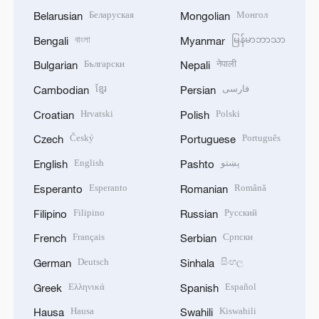
Беларуская
Монгол
Belarusian
Mongolian
বাংলা
မြန်မာဘာသာ
Bengali
Myanmar
Български
नेपाली
Bulgarian
Nepali
ខ្មែរ
فارسی
Cambodian
Persian
Hrvatski
Polski
Croatian
Polish
Český
Português
Czech
Portuguese
English
پښتو
English
Pashto
Esperanto
Română
Esperanto
Romanian
Filipino
Русский
Filipino
Russian
Français
Српски
French
Serbian
Deutsch
සිංහල
German
Sinhala
Ελληνικά
Español
Greek
Spanish
Hausa
Kiswahili
Hausa
Swahili