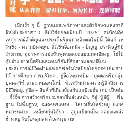
เมื่อเร็ว ๆ นี้ ฐานเผยแพร่ภาษาและตัวอักษรแห่งชาติ
จีนได้ประกาศ“10 คีย์เวิร์ดยอดนิยมปี 2025” สะท้อนถึง
เหตุการณ์สำคัญและประเด็นร้อนทางสังคมในปีนี้ ได้แก่ เห
ริ่นซิ่ง - ความยืดหยุ่น, จี้ว์เซินจื้อเหนิง - ปัญญาประดิษฐ์ที่มี
ร่างกาย, ซูชาว-การแข่งขันฟุตบอลของมณฑลเจียงซู, ไซ่โป๋
ตุ้ยจ้าง-ชาวเน็ตจีนและอเมริกันที่สื่อสารแลกเปลี่ยน
ประสบการณ์ชีวิตผ่านแพลตฟอร์มโซเชียลโดยตรง เช่น ราย
ได้ การศึกษา การบริโภค , ซู่จื้อโหยวหมิน - บุคคลหรือกลุ่ม
บุคคลที่ทำงานผ่านออนไลน์, หัวเหรินก่าน-ความรู้สึกถึงการ
มีชีวิตอยู่, กู่จือ – สินค้าที่เกี่ยวข้องกับแอนิเมชั่น เกม เป็นต้น
, อี้ว์จื้อ-การสร้างหรือประกอบขึ้นล่วงหน้า, จีฉู่ ปู้จีฉู้ – พื้น
ฐาน ไม่พื้นฐาน, ฉงฉงหรงหรง โหยวเริ่นโหย่วหยู ชงชง
หมางหมาง เหลียนกุ่นไต้ผา - สุขุมเยือกเย็น คล่องแคล่ว
ชำนาญ รีบร้อนลุกลน สับสนวุ่นวาย