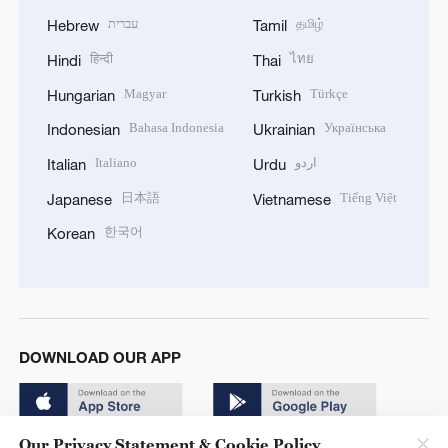
עברית
தமிழ்
Hebrew
Tamil
हिन्दी
ไทย
Hindi
Thai
Magyar
Türkçe
Hungarian
Turkish
Bahasa Indonesia
Українська
Indonesian
Ukrainian
Italiano
اردو
Italian
Urdu
日本語
Tiếng Việt
Japanese
Vietnamese
한국어
Korean
DOWNLOAD OUR APP
Our Privacy Statement & Cookie Policy