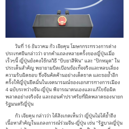
วันที่ 16 ธันวาคม กัว เจียคุน โฆษกกระทรวงการต่าง
ประเทศจีนกล่าวว่า จากคำแถลงหลายครั้งของญี่ปุ่นเมื่อ
เร็วๆนี้ ญี่ปุ่นยังคงใช้กลวิธี "บีบยาสีฟัน" และ "ปักหมุด" ใน
ประเด็นสำคัญ พยายามบิดเบือนข้อเท็จจริงและหลบเลี่ยง
ความรับผิดชอบ ซึ่งจีนคัดค้านอย่างเด็ดขาด และขอย้ำอีก
ครั้งให้ญี่ปุ่นยึดมั่นในเจตนารมณ์ของเอกสารทางการเมือง
4 ฉบับระหว่างจีน-ญี่ปุ่น พิจารณาตนเองและแก้ไขข้อผิด
พลาดอย่างจริงจัง และถอนคำปราศรัยที่ผิดพลาดของนายก
รัฐมนตรีญี่ปุ่น
กัว เจียคุน กล่าวว่า ได้สังเกตเห็นว่า ญี่ปุ่นไม่ได้ย้ำถึง
เนื้อหาสำคัญในแถลงการณ์ร่วมจีน-ญี่ปุ่น เช่น "รัฐบาลญี่ปุ่น