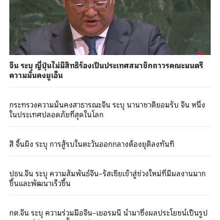
จีน ระบุ ญี่ปุ่นไม่มีสิทธิร้องเป็นประเทศสมาชิกถาวรคณะมนตรี
ความมั่นคงยูเอ็น
กระทรวงความมั่นคงสาธารณะจีน ระบุ นานาชาติยอมรับ จีน หนึ่ง
ในประเทศปลอดภัยที่สุดในโลก
สี จิ้นผิง ระบุ การสู้รบในตะวันออกกลางต้องยุติลงทันที
ปธน.จีน ระบุ ความสัมพันธ์จีน–รัสเซียเข้าสู่ช่วงใหม่ที่มีผลงานมาก
ขึ้นและพัฒนาเร็วขึ้น
กต.จีน ระบุ ความร่วมมือจีน–เยอรมนี นำมาซึ่งผลประโยชน์เป็นรูป