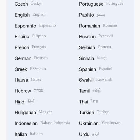
Český
Português
Czech
Portuguese
English
پښتو
English
Pashto
Esperanto
Română
Esperanto
Romanian
Filipino
Русский
Filipino
Russian
Français
Српски
French
Serbian
Deutsch
සිංහල
German
Sinhala
Ελληνικά
Español
Greek
Spanish
Hausa
Kiswahili
Hausa
Swahili
עברית
தமிழ்
Hebrew
Tamil
हिन्दी
ไทย
Hindi
Thai
Magyar
Türkçe
Hungarian
Turkish
Bahasa Indonesia
Українська
Indonesian
Ukrainian
Italiano
اردو
Italian
Urdu