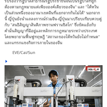
รับรองว่ารัฐบาลสาธารณรัฐประชาชนจีนเป็นรัฐบาลที่ถูก
ต้องตามกฎหมายแต่เพียงองค์เดียวของจีน" และ "ไต้หวัน
เป็นส่วนหนึ่งของอาณาเขตจีนที่แยกจากกันไม่ได้" นอกจาก
นี้ ญี่ปุ่นยังนำแถลงการณ์ร่วมจีน-ญี่ปุ่นมาเปรียบเทียบควบคู่
กับ "สนธิสัญญาสันติภาพซานฟรานซิสโก" ซึ่งขัดแย้งกับ
คำมั่นสัญญาที่มีอยู่และหลักการกฎหมายระหว่างประเทศ
โดยพยายามฟื้นฟูทฤษฎี "สถานะของไต้หวันยังไม่กำหนด"
และแทรกแซงกิจการภายในของจีน
EVE/Cai/Sun