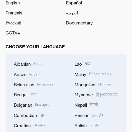
English
Español
Français
العربية
Русский
Documentary
CCTV+
CHOOSE YOUR LANGUAGE
Shqip
ລາວ
Albanian
Lao
العربية
Bahasa Melayu
Arabic
Malay
Беларуская
Монгол
Belarusian
Mongolian
বাংলা
မြန်မာဘာသာ
Bengali
Myanmar
Български
नेपाली
Bulgarian
Nepali
ខ្មែរ
فارسی
Cambodian
Persian
Hrvatski
Polski
Croatian
Polish