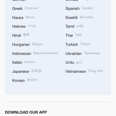
Ελληνικά
Español
Greek
Spanish
Hausa
Kiswahili
Hausa
Swahili
עברית
தமிழ்
Hebrew
Tamil
हिन्दी
ไทย
Hindi
Thai
Magyar
Türkçe
Hungarian
Turkish
Bahasa Indonesia
Українська
Indonesian
Ukrainian
Italiano
اردو
Italian
Urdu
日本語
Tiếng Việt
Japanese
Vietnamese
한국어
Korean
DOWNLOAD OUR APP