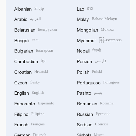
Shqip
ລາວ
Albanian
Lao
العربية
Bahasa Melayu
Arabic
Malay
Беларуская
Монгол
Belarusian
Mongolian
বাংলা
မြန်မာဘာသာ
Bengali
Myanmar
Български
नेपाली
Bulgarian
Nepali
ខ្មែរ
فارسی
Cambodian
Persian
Hrvatski
Polski
Croatian
Polish
Český
Português
Czech
Portuguese
English
پښتو
English
Pashto
Esperanto
Română
Esperanto
Romanian
Filipino
Русский
Filipino
Russian
Français
Српски
French
Serbian
Deutsch
සිංහල
German
Sinhala