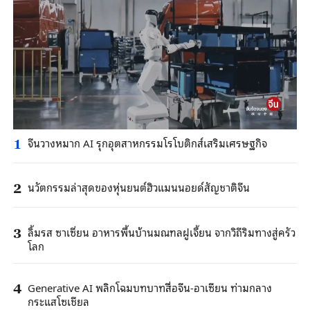
จีนวางหมาก AI รุกอุตสาหกรรมโรโบติกส์เสริมเศรษฐกิจ
1
นวัตกรรมล่าสุดของหุ่นยนต์ฮิวแมนนอยด์สัญชาติจีน
2
ลิ้มรส ซาเซี่ยน อาหารพื้นบ้านมณฑลฝูเจี้ยน จากวิถีริมทางสู่ครัว
3
โลก
Generative AI พลิกโฉมบทบาทสื่อจีน-อาเซียน ท่ามกลาง
4
กระแสโซเชียล